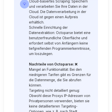
Cloud-basiertes Scraping:
Speichern
💡
und verarbeiten Sie Ihre Daten in der
Cloud. Die Datenverarbeitung in der
Cloud ist gegen einen Aufpreis
erhältlich.
Schnelle Einrichtung der
Datenextraktion:
Octoparse bietet eine
benutzerfreundliche Oberfläche und
erfordert selbst von Anfängern keine
tiefgreifenden Programmierkenntnisse,
um loszulegen.
Nachteile von Octoparse: ❌
Mangel an Funktionalität:
Bei den
niedrigeren Tarifen gibt es Grenzen für
die Datenmenge, die Sie abrufen
können.
Targeting nicht detailliert genug:
Obwohl diese Proxys IP-Adressen von
Privatpersonen verwenden, bieten sie
keine detaillierteren Targeting-
Optionen, wie z. B. nach Stadt,