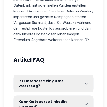
Datenbank mit potenziellen Kunden erstellen
können! Dann können Sie diese Daten in Waalaxy
importieren
und gezielte Kampagnen starten.
Vergessen Sie nicht, dass Sie Waalaxy während
der Testphase
kostenlos
ausprobieren und dann
dank unseres kostenlosen lebenslangen
Freemium-Angebots weiter nutzen können. 💘
Artikel FAQ
Ist Octoparse ein gutes
Werkzeug?
Octoparse ist ein einfach zu bedienendes
Web-Scraping-Tool, das in erster Linie
für
Kann Octoparse LinkedIn
Nicht-Programmierer
entwickelt wurde, um
scrapen?