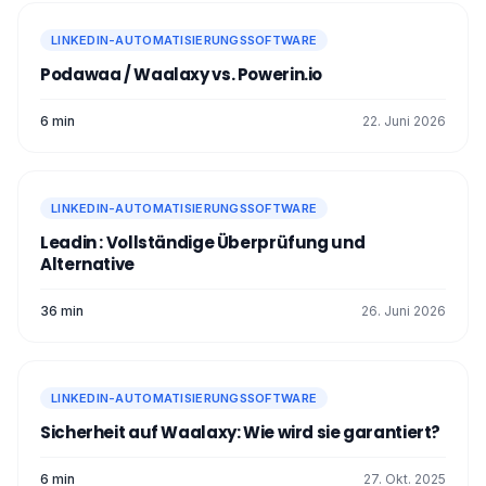
Anforderungen von Unternehmen jeder
Größe gerecht zu werden.
LINKEDIN-AUTOMATISIERUNGSSOFTWARE
Darüber hinaus sind auch die cloudbasierte
Podawaa / Waalaxy vs. Powerin.io
Extraktion (kostenpflichtige Funktion) und
die lokale Extraktion (kostenlose Funktion)
6 min
verfügbar. ✌️
22. Juni 2026
Jetzt sind Sie gut informiert über
Octoparse Bewertungen
und seine
wichtigsten Funktionen! ✅
LINKEDIN-AUTOMATISIERUNGSSOFTWARE
Leadin : Vollständige Überprüfung und
Alternative
36 min
26. Juni 2026
LINKEDIN-AUTOMATISIERUNGSSOFTWARE
Sicherheit auf Waalaxy: Wie wird sie garantiert?
6 min
27. Okt. 2025