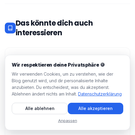
Das könnte dich auch
interessieren
E-MAIL & KONTAKTDATEN
Wir respektieren deine Privatsphäre 🍪
Soft Bounce VS Hard Bounce: Was ist das und
was kann man dagegen tun?
Wir verwenden Cookies, um zu verstehen, wie der
Blog genutzt wird, und dir personalisierte Inhalte
11 min
22. Juni 2026
anzubieten. Du entscheidest, was du akzeptierst.
Ablehnen ändert nichts am Inhalt.
Datenschutzerklärung
Alle ablehnen
Alle akzeptieren
E-MAIL & KONTAKTDATEN
Email Finder - Einfaches Finden von E-Mails;
Anpassen
Vergleich und Tutorial.