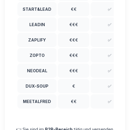
START&LEAD
€€
✅
LEADIN
€€€
✅
ZAPLIFY
€€€
✅
ZOPTO
€€€
✅
NEODEAL
€€€
✅
DUX-SOUP
€
✅
MEETALFRED
€€
✅
👉 Sie sind im
B2B-Bereich
tätig und versenden