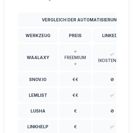
VERGLEICH DER AUTOMATISIERUNGSTOO
WERKZEUG
PREIS
LINKEDIN
⭐
✅
WAALAXY
FREEMIUM
(KOSTENLOS)
⭐
SNOV.IO
€€
🚫
LEMLIST
€€
✅
LUSHA
€
🚫
LINKHELP
€
✅