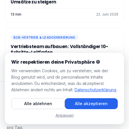
Umsätze zu steigern
13 min
22. Juni 2026
B2B-VERTRIEB & LEADGENERIERUNG
Vertriebsteam aufbauen : Vollständiger 10-
Schritte-Leitfaden
Wir respektieren deine Privatsphäre 🍪
11 min
22. Juni 2026
Wir verwenden Cookies, um zu verstehen, wie der
Blog genutzt wird, und dir personalisierte Inhalte
anzubieten. Du entscheidest, was du akzeptierst.
Ablehnen ändert nichts am Inhalt.
Datenschutzerklärung
WAALAXY Blog
Alle ablehnen
Alle akzeptieren
Praxisnahe Guides, getestete
Strategien, null Konzern-Jargon.
Anpassen
Fülle deine Pipeline in 10 Minuten
pro Tag.