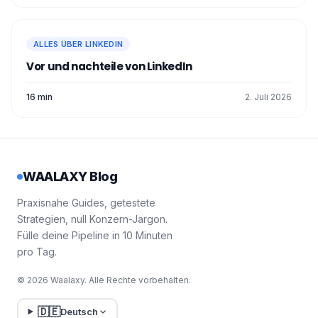
Hyperlink
: Wenn Sie Ihren Lebenslauf in
Word, PDF oder einer Online-Plattform
wie Canva erstellen, können Sie einen
ALLES ÜBER LINKEDIN
Hyperlink einfügen. Markieren Sie dazu
den Text (z. B. “Mein LinkedIn-Profil”),
Vor und nachteile von LinkedIn
klicken Sie mit der rechten Maustaste,
und wählen Sie “Link hinzufügen” oder
16 min
2. Juli 2026
“Hyperlink einfügen.” Fügen Sie dann
Ihre LinkedIn-URL in das dafür
vorgesehene Feld ein. 🙌🏻
WAALAXY Blog
Praxisnahe Guides, getestete
Strategien, null Konzern-Jargon.
Fülle deine Pipeline in 10 Minuten
pro Tag.
© 2026 Waalaxy. Alle Rechte vorbehalten.
🇩🇪
Deutsch