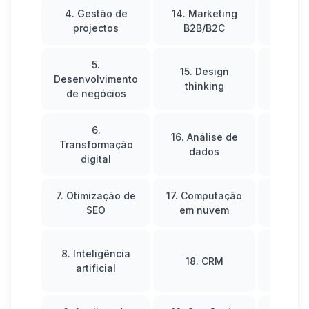
4. Gestão de
14. Marketing
24.
Ap
projectos
B2B/B2C
aut
5.
15. Design
25. G
Desenvolvimento
thinking
co
de negócios
6.
16. Análise de
26. Ma
Transformação
dados
rede
digital
7. Otimização de
17. Computação
SEO
em nuvem
Formaç
8. Inteligência
18.
CRM
Desen
artificial
sus