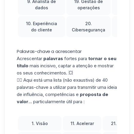
9. Analista de
19. Gestão de
29.
dados
operações
10. Experiência
20.
30. 
do cliente
Cibersegurança
ele
Palavras-chave a acrescentar
Acrescentar
palavras
fortes para
tornar o seu
título
mais incisivo, captar a atenção e mostrar
os seus conhecimentos. 💥
👉🏼 Aqui está uma lista (não exaustiva) de 40
palavras-chave a utilizar para transmitir uma ideia
de influência, competências e
proposta de
valor
... particularmente útil para :
1. Visão
11. Acelerar
21. Autori