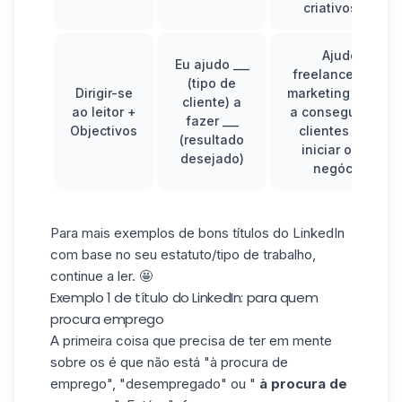
criativos. 🎨
Ajudo
Eu ajudo ___
freelancers em
(tipo de
Dirigir-se
marketing digital
cliente) a
ao leitor +
a conseguir +10
fazer ___
Objectivos
clientes para
(resultado
iniciar o seu
desejado)
negócio.
Para mais exemplos de bons títulos do LinkedIn
com base no seu estatuto/tipo de trabalho,
continue a ler. 🤩
Exemplo 1 de título do LinkedIn: para quem
procura emprego
A primeira coisa que precisa de ter em mente
sobre os é que não está "à procura de
emprego", "desempregado" ou "
à procura de