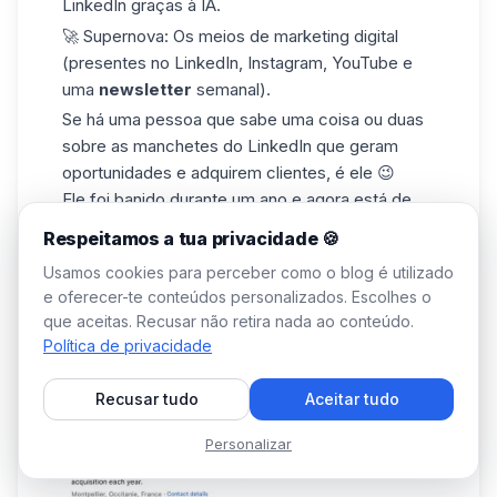
LinkedIn graças à IA.
🚀 Supernova: Os meios de marketing digital
(presentes no LinkedIn, Instagram, YouTube e
uma
newsletter
semanal).
Se há uma pessoa que sabe uma coisa ou duas
sobre as manchetes do LinkedIn que geram
oportunidades e adquirem clientes, é ele 😉
Ele foi banido durante um ano e agora está de
volta ao LinkedIn... Não é
o
seu
melhor
Respeitamos a tua privacidade 🍪
LinkedIn Headline
, mas perdoem-no, porque já
Usamos cookies para perceber como o blog é utilizado
não está muito mau! 👿
e oferecer-te conteúdos personalizados. Escolhes o
que aceitas. Recusar não retira nada ao conteúdo.
Política de privacidade
Recusar tudo
Aceitar tudo
Personalizar