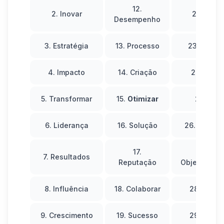
12.
2. Inovar
22. Evolu
Desempenho
3. Estratégia
13. Processo
23. Constr
4. Impacto
14. Criação
24. Cativ
5. Transformar
15.
Otimizar
25. Nov
6. Liderança
16. Solução
26. Memor
17.
27.
7. Resultados
Reputação
Objetivo/De
8. Influência
18. Colaborar
28. Hacke
9. Crescimento
19. Sucesso
29. Prime