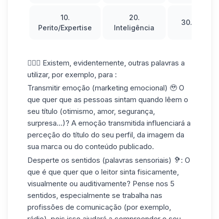
10.
20.
30. Revolu
Perito/Expertise
Inteligência
🤷🏻‍♀️ Existem, evidentemente, outras palavras a
utilizar, por exemplo, para :
Transmitir emoção
(
marketing emocional
) 🥹 O
que quer que as pessoas sintam quando lêem o
seu título (otimismo, amor, segurança,
surpresa...)? A emoção transmitida influenciará a
perceção do título do seu perfil, da imagem da
sua marca ou do conteúdo publicado.
Desperte os sentidos (palavras sensoriais) 🦻: O
que é que quer que o leitor sinta fisicamente,
visualmente ou auditivamente? Pense nos 5
sentidos, especialmente se trabalha nas
profissões de comunicação (por exemplo,
rádio), pois isso ajudará a compreender o seu