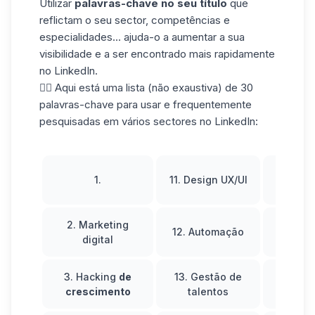
Utilizar
palavras-chave no seu título
que
reflictam o seu sector, competências e
especialidades... ajuda-o a aumentar a sua
visibilidade e a ser encontrado mais rapidamente
no LinkedIn.
👉🏼 Aqui está uma lista (não exaustiva) de 30
palavras-chave para usar e frequentemente
pesquisadas em vários sectores no LinkedIn:
21. 
1.
11. Design UX/UI
pú
2. Marketing
22. 
12. Automação
digital
m
3. Hacking
de
13. Gestão de
23. 
crescimento
talentos
emp