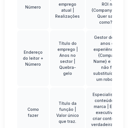
emprego
ROI na
Número
atual |
{CompanyName}
Realizações
Quer saber
como? 🤯
Gestor de | +5
Título do
anos de
emprego |
experiência na
Endereço
Anos no
{Company
do leitor +
sector |
Name} e ainda
Número
Quebra-
não foi
gelo
substituído por
um robot. 🤖
Especialista em
conteúdos de
Título da
marca | Ensino
Como
função |
executivos a
fazer
Valor único
criar conteúdos
que traz.
verdadeiramente