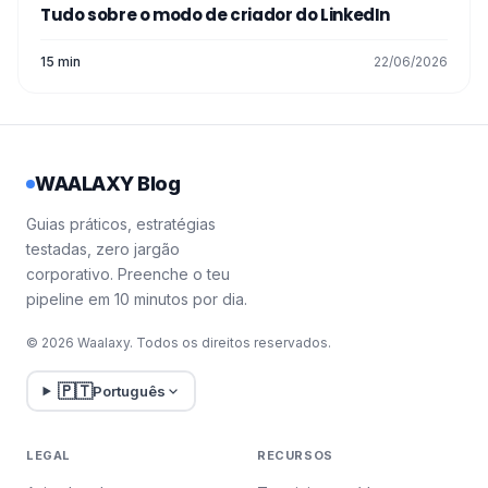
Tudo sobre o modo de criador do LinkedIn
tem de fazer é clicar em "Postar".
15 min
22/06/2026
E é tudo! Nós dissemos-lhe: "Hyper easy"!
WAALAXY Blog
Guias práticos, estratégias
testadas, zero jargão
corporativo. Preenche o teu
pipeline em 10 minutos por dia.
© 2026 Waalaxy. Todos os direitos reservados.
🇵🇹
Português
LEGAL
RECURSOS