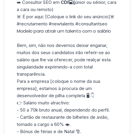
➡️ Consultor SEO em
CDI💻(
júnior ou sénior, cara
a cara ou remoto)
🚨 É por aqui: [Coloque o link do seu anúncio]🚨
#recrutamento #newtalents #consultantseo
Modelo para atrair um talento com o salário
Bem, sim, não nos devemos deixar enganar,
muitos dos seus candidatos irão referir-se ao
salário que lhe vai oferecer, pode realçar esta
singularidade exprimindo-a com total
transparência.
Para a empresa [coloque o nome da sua
empresa], estamos à procura de um
desenvolvedor de pilha completa 🖥️.👇
👉 Salário muito atractivo:
- 50 a 70k bruto anual, dependendo do perfil.
- Cartão de restaurante de bilhetes de avião,
tomado a cargo a 60% 🍣.
- Bónus de férias e de Natal 🎅.