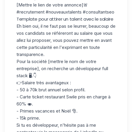
[Mettre le lien de votre annonce]🚨
#recrutement #nouveauxtalents #consultantseo
Template pour attirer un talent avec le salaire
Eh bien oui, il ne faut pas se leurrer, beaucoup de
vos candidats se référeront au salaire que vous
allez lui proposer, vous pouvez mettre en avant
cette particularité en l'exprimant en toute
transparence.
Pour la société [mettre le nom de votre
entreprise], on recherche un développeur full
stack 🖥️.👇
👉Salaire très avantageux :
- 50 à 70k brut annuel selon profil.
- Carte ticket restaurant Swile pris en charge à
60% 🍣.
- Primes vacances et Noël 🎅.
- 15k prime.
Si tu es développeur, n'hésite pas à me