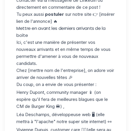
contacter via la messagerie de LinkedIn ou
directement en commentaire de ce post !
Tu peux aussi
postuler
sur notre site 👉 [insérer
lien de l'annonce] 🔥
Mettre en avant les derniers arrivants de la
boîte
Ici, c'est une manière de présenter vos
nouveaux arrivants et en même temps de vous
permettre d'amener à vous de nouveaux
candidats.
Chez [mettre nom de l'entreprise], on adore voir
arriver de nouvelles têtes 🎉
Du coup, on a envie de vous présenter :
Henry Dupont, community manager 📱 (on
espère qu'il fera de meilleures blagues que le
CM de Burger King 🍔) ,
Léa Deschamps, développeuse web 🖥️ (elle
mettra à "l'apache" notre super site internet) 👀
Vivienne Dupuis, customer care 👩‍⚕️(elle sera au