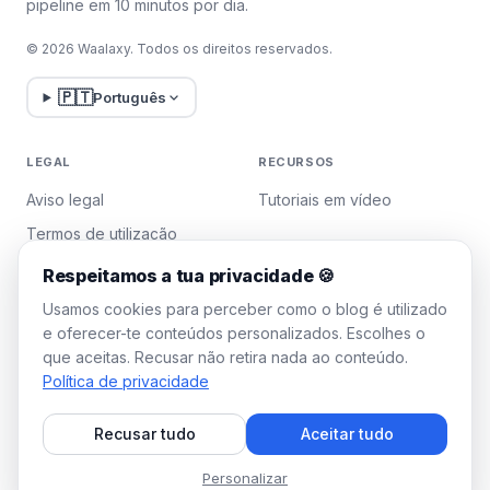
pipeline em 10 minutos por dia.
© 2026 Waalaxy. Todos os direitos reservados.
🇵🇹
Português
LEGAL
RECURSOS
Aviso legal
Tutoriais em vídeo
Termos de utilização
Política de privacidade
Respeitamos a tua privacidade 🍪
Gerir cookies
Usamos cookies para perceber como o blog é utilizado
e oferecer-te conteúdos personalizados. Escolhes o
que aceitas. Recusar não retira nada ao conteúdo.
WAALAXY
Política de privacidade
Preços
Recusar tudo
Aceitar tudo
Plano Team
Programa de afiliados
Personalizar