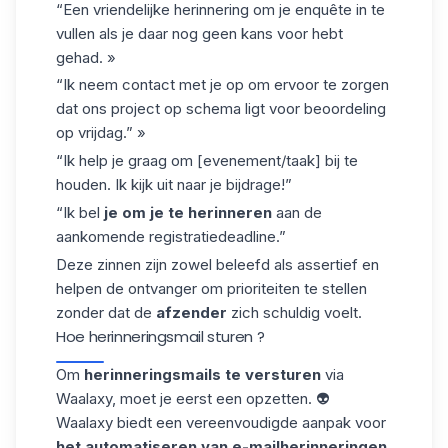
“Een vriendelijke herinnering om je enquête in te
vullen als je daar nog geen kans voor hebt
gehad. »
“Ik neem contact met je op om ervoor te zorgen
dat ons project op schema ligt voor beoordeling
op vrijdag.” »
“Ik help je graag om [evenement/taak] bij te
houden. Ik kijk uit naar je bijdrage!”
“Ik bel
je om je te herinneren
aan de
aankomende registratiedeadline.”
Deze zinnen zijn zowel
beleefd als assertief
en
helpen de ontvanger om prioriteiten te stellen
zonder dat de
afzender
zich schuldig voelt.
Hoe herinneringsmail sturen ? ​
Om
herinneringsmails te versturen
via
Waalaxy
, moet je eerst een opzetten. 👽
Waalaxy
biedt een vereenvoudigde aanpak voor
het automatiseren van
e-mailherinneringen