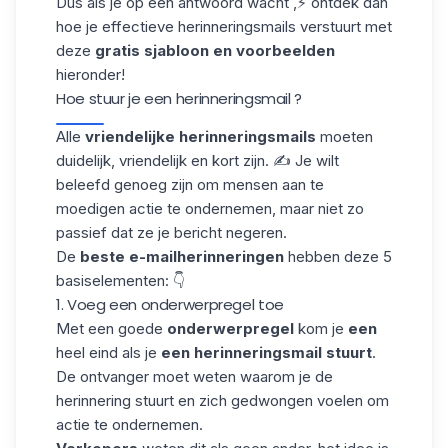
Dus als je op een antwoord wacht ,⚡ ontdek dan
hoe je effectieve herinneringsmails verstuurt met
deze
gratis sjabloon en voorbeelden
hieronder!
Hoe stuur je een herinneringsmail​ ?
Alle
vriendelijke
herinneringsmails
moeten
duidelijk, vriendelijk en kort zijn. ✍️ Je wilt
beleefd genoeg zijn om mensen aan te
moedigen actie te ondernemen, maar niet zo
passief dat ze je bericht negeren.
De
beste e-mailherinneringen
hebben deze 5
basiselementen: 👇
1. Voeg een onderwerpregel toe
Met een goede
onderwerpregel
kom je
een
heel eind als je
een herinneringsmail stuurt
.
De ontvanger moet weten waarom je de
herinnering stuurt en zich gedwongen voelen om
actie te ondernemen.