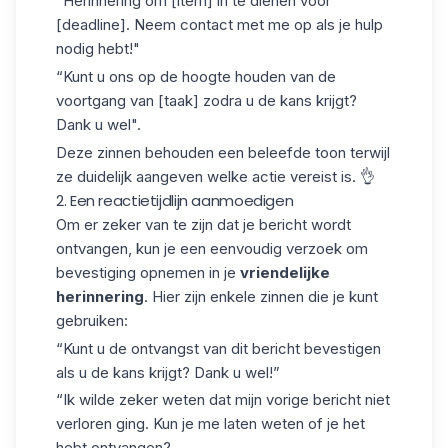
“Herinnering om [item] in te dienen voor
[deadline]. Neem contact met me op als je hulp
nodig hebt!"
“Kunt u ons op de hoogte houden van de
voortgang van [taak] zodra u de kans krijgt?
Dank u wel".
Deze zinnen behouden
een beleefde toon
terwijl
ze duidelijk aangeven welke actie vereist is. 👌
2. Een reactietijdlijn aanmoedigen
Om er zeker van te zijn dat je bericht wordt
ontvangen, kun je een eenvoudig verzoek om
bevestiging
opnemen in je
vriendelijke
herinnering
. Hier zijn enkele zinnen die je kunt
gebruiken:
“Kunt u de ontvangst van dit bericht bevestigen
als u de kans krijgt? Dank u wel!”
“Ik wilde zeker weten dat mijn vorige bericht niet
verloren ging. Kun je me laten weten of je het
hebt ontvangen?