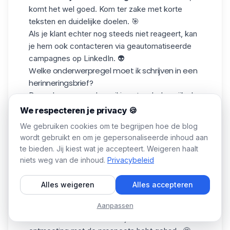
komt het wel goed. Kom ter zake met korte
teksten en duidelijke doelen. 🎯
Als je klant echter nog steeds niet reageert, kan
je hem ook contacteren via
geautomatiseerde
campagnes
op LinkedIn. 👽
Welke onderwerpregel moet ik schrijven in een
herinneringsbrief?
De onderwerpregel email is net zo belangrijk als
de inhoud van opvolgmails . U kunt bijvoorbeeld
We respecteren je privacy 🍪
open vragen stellen om de aandacht van uw
We gebruiken cookies om te begrijpen hoe de blog
prospect te trekken, zoals "Wilt u weten wat
wordt gebruikt en om je gepersonaliseerde inhoud aan
mijn geheim is om 10x sneller prospects te
te bieden. Jij kiest wat je accepteert. Weigeren haalt
werven ? Met zo'n haakje/onderwerpregel
niets weg van de inhoud.
Privacybeleid
verleidt u prospects om uw bericht te openen .
Aan de andere kant is een onderwerpregel als
Alles weigeren
Alles accepteren
"Controleer de voortgang van X project dat
Aanpassen
eraan komt" een traditionelere onderwerpregel,
maar wel heel effectief als je al een eerste