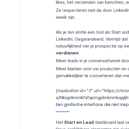
likes, het verzenden van berichten, e
Ze respecteren niet de door LinkedI
week zijn.
Als je ten slotte een tool als Start a
LinkedIn
. Gegarandeerd. Vermijd dat 
natuurlijkheid van je prospectie op e
verdienen
:
Meer leads in je conversiefunnel doo
Meer klanten voor uw producten en 
gemakkelijker te converteren dan me
[maxbutton id="3" url="https://chro
a/hlkiignknimkfafapmgpbnbnmkajgljh
Een grafische interface die niet insp
Het
Start en Lead
dashboard laat ve