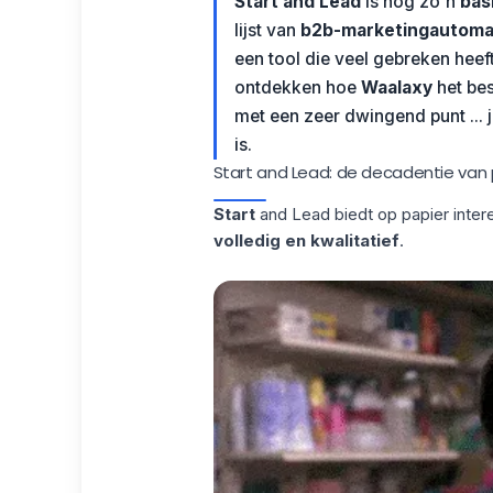
Start and Lead
is nog zo'n
bas
lijst van
b2b-marketingautoma
een tool die veel gebreken heeft 
ontdekken hoe
Waalaxy
het be
met een zeer dwingend punt ... j
is.
Start and Lead: de decadentie van 
Start
and Lead biedt op papier intere
volledig en kwalitatief
.