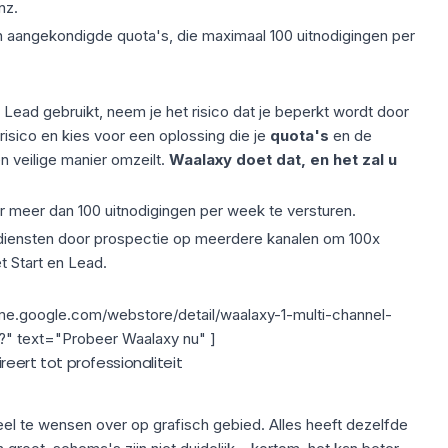
nz.
n aangekondigde quota's, die maximaal 100 uitnodigingen per
nd Lead gebruikt, neem je
het risico dat je beperkt wordt door
risico en kies voor een oplossing die je
quota's
en de
en veilige manier omzeilt.
Waalaxy doet dat, en het zal u
r meer dan 100 uitnodigingen per week te versturen.
diensten door prospectie op meerdere kanalen om 100x
t Start en Lead.
me.google.com/webstore/detail/waalaxy-1-multi-channel-
?" text="Probeer Waalaxy nu" ]
ireert tot professionaliteit
el te wensen over op grafisch gebied. Alles heeft dezelfde