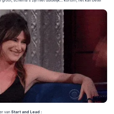
 groot, schema's zijn niet duidelijk... kortom, het kan beter
ker van
Start and Lead :