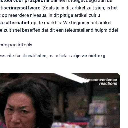
istool voor prospectie
dat net is toegevoegd aan de
tiseringssoftware
. Zoals je in dit artikel zult zien, is het
op meerdere niveaus. In dit pittige artikel zult u
ste
alternatief
op de markt is. We beginnen dit artikel
e zult snel beseffen dat dit een teleurstellend hulpmiddel
prospectietools
ssante functionaliteiten, maar helaas
zijn ze niet erg