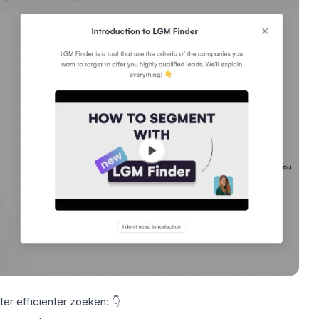
hter
efficiënter zoeken
: 👇