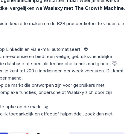
adgeneratiecampagne starten, maar weet je niet welke
rtikel vergelijken we
Waalaxy met The Growth Machine
.
uiste keuze te maken en de B2B prospectietool te vinden die
op LinkedIn en via e-mail
automatiseert
. 👽
ome-extensie en biedt een veilige, gebruiksvriendelijke
nde
database
of speciale technische kennis nodig hebt. 😇
n je kunt tot 200 uitnodigingen per week versturen. Dit komt
 per maand.
 op de markt die ontworpen zijn voor gebruikers met
complexe functies, onderscheidt Waalaxy zich door zijn
e optie op de markt. 🛸
ijk toegankelijk en effectief hulpmiddel, zoek dan niet