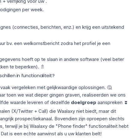
 + verrijking voor uw .
nodigingen per week.
es (connecties, berichten, enz.) en krijg een uitstekend
uur bv. een welkomstbericht zodra het profiel je een
gegevens hoeft op te slaan in andere software (veel beter
kken te beperken). 🚿
illen in functionaliteit?
aak vergeleken met gelijkwaardige oplossingen. 🤔
, maar toen we wat dieper gingen graven, realiseerden we ons
elfde waarde leveren of dezelfde
doelgroep
aanspreken ⏬
en (X/Twitter + Call) die Waalaxy niet biedt, maar dit
langrijk prospectiekanaal. Bovendien zijn oproepen slechts
s, terwijl je bij Waalaxy de
"Phone finder"
functionaliteit hebt
 Dat is een echte aanwinst als u uw klanten belt!