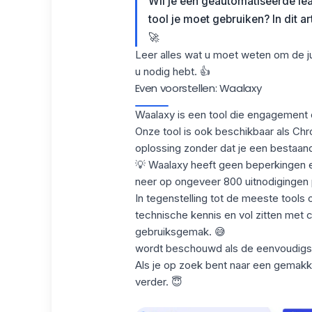
Wil je een geautomatiseerde le
tool je moet gebruiken? In dit a
🚀
Leer alles wat u moet weten om de j
u nodig hebt. 👍
Even voorstellen: Waalaxy
Waalaxy is een tool die
engagement
Onze tool is ook beschikbaar als Chr
oplossing zonder dat je een bestaa
💡 Waalaxy
heeft geen beperkingen
e
neer op ongeveer 800 uitnodigingen
In tegenstelling tot de meeste tools
technische kennis en vol zitten met 
gebruiksgemak
. 😅
wordt beschouwd als de eenvoudigst
Als je op zoek bent naar een gemakkel
verder. 😇