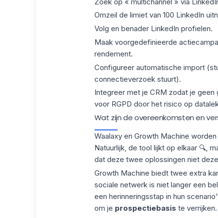
Zoek op « multichannel » via LinkedIn
Omzeil de limiet van
100 LinkedIn uit
Volg en benader LinkedIn profielen.
Maak voorgedefinieerde actiecampagn
rendement.
Configureer
automatische import
(st
connectieverzoek stuurt).
Integreer met je CRM
zodat je geen 
voor RGPD door het risico op datale
Wat zijn de overeenkomsten en versch
Waalaxy en Growth Machine worden v
Natuurlijk, de tool lijkt op elkaar 🔍
dat deze twee oplossingen niet dez
Growth Machine biedt twee extra kanal
sociale netwerk is niet langer een be
een
herinneringsstap
in hun scenario'
om je
prospectiebasis
te verrijken.