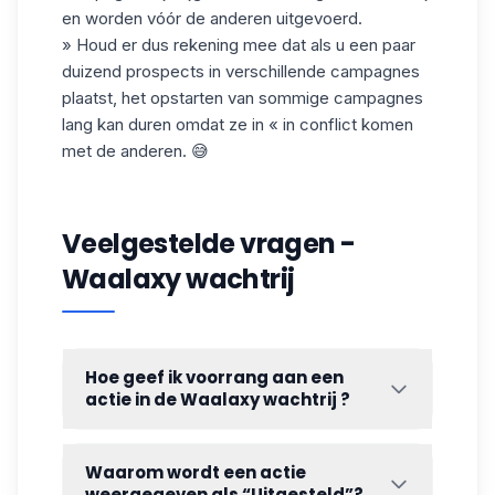
en worden vóór de anderen uitgevoerd.
» Houd er dus rekening mee dat als u een paar
duizend prospects in verschillende campagnes
plaatst, het opstarten van sommige campagnes
lang kan duren omdat ze in « in conflict komen
met de anderen. 😅
Veelgestelde vragen -
Waalaxy wachtrij
Hoe geef ik voorrang aan een
actie in de Waalaxy wachtrij ?
Het “First In, First Out” systeem is meestal
effectief, maar soms wil je bepaalde acties
Waarom wordt een actie
voorrang geven boven andere.
weergegeven als “Uitgesteld”?