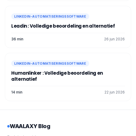
In totaal iets meer dan 17 uur om 100% van
je quota te versturen.
LINKEDIN-AUTOMATISERINGSSOFTWARE
Kan ik de e-mails in de wachtrij zien?
Leadin : Volledige beoordeling en alternatief
Ja, als je een Business Plan hebt en een e-
36 min
26 jun 2026
mailcampagne hebt gelanceerd, kun je
deze acties in de wachtrij zien:
LINKEDIN-AUTOMATISERINGSSOFTWARE
Humanlinker : Volledige beoordeling en
alternatief
14 min
22 jun 2026
WAALAXY Blog