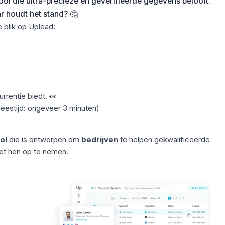
ol die ultra-precieze en geverifieerde gegevens belooft.
ar houdt het stand? 🤔
 blik op Uplead:
rrentie biedt. 👀
leestijd: ongeveer 3 minuten)
ol
die is ontworpen om
bedrijven
te helpen gekwalificeerde
et hen op te nemen.