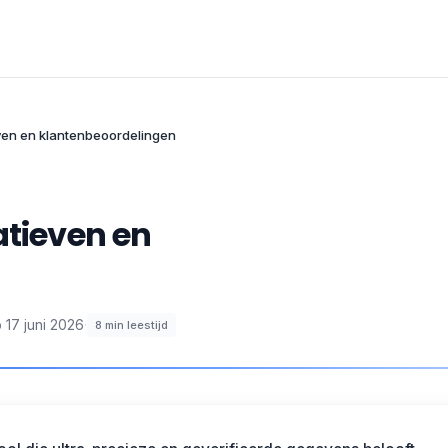
even en klantenbeoordelingen
atieven en
p
17 juni 2026
·
8
min leestijd