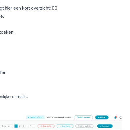
d
t hier een kort overzicht: 👇🏼
e.
zoeken.
ten.
lijke e-mails.