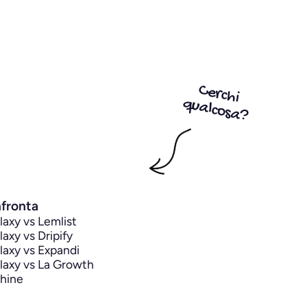
Cerchi
qualcosa?
fronta
axy vs Lemlist
axy vs Dripify
axy vs Expandi
axy vs La Growth 
hine