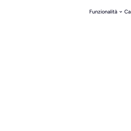
Funzionalità
Ca
Anal
Ricevi un roast che appre
nuda e cruda su UX, desi