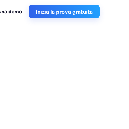
 una demo
Inizia la prova gratuita
 sito
o per scoprire la verità 
liorare, con un tocco di 