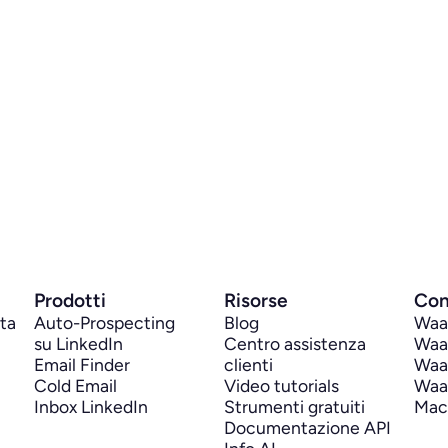
Prodotti
Risorse
Con
ita
Auto-Prospecting 
Blog
Waal
su LinkedIn
Centro assistenza 
Waal
Email Finder
clienti
Waal
Cold Email
Video tutorials
Waal
Inbox LinkedIn
Strumenti gratuiti
Mac
Documentazione API