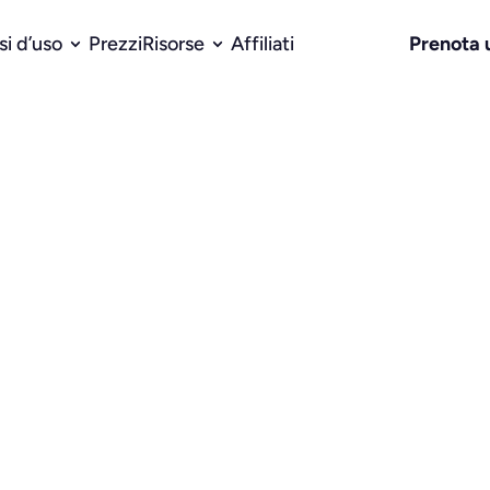
Prenota
si d’uso
Prezzi
Risorse
Affiliati
isi spietata del
zzerai davvero. Usa il nostro website roaster gratuit
gn e copy. Smetti di andare a tentoni e inizia a mig
sass.