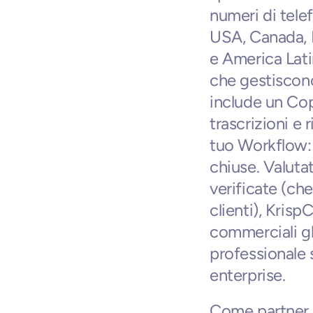
numeri di telefo
USA, Canada, R
e America Latin
che gestiscono 
include un Copi
trascrizioni e
tuo Workflow: 
chiuse. Valuta
verificate (che
clienti), Krisp
commerciali gl
professionale s
enterprise.
Come partner W