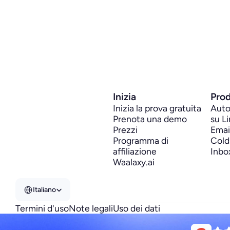
Inizia
Prod
Inizia la prova gratuita
Auto
Prenota una demo
su L
Prezzi
Emai
Programma di 
Cold
affiliazione
Inbo
Waalaxy.ai
Select Language
Italiano
Termini d'uso
Note legali
Uso dei dati