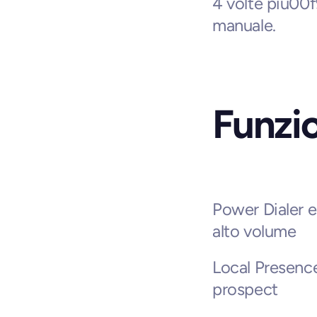
4 volte piu00f9
manuale.
Funzi
Power Dialer e
alto volume
Local Presence 
prospect