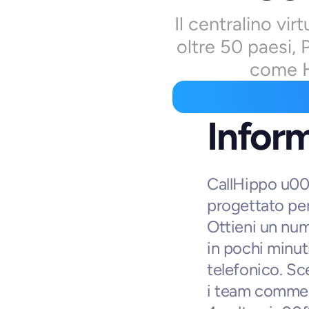
Il centralino vir
oltre 50 paesi, 
come H
Inform
CallHippo u00e
progettato per
Ottieni un nume
in pochi minut
telefonico. Sc
i team commerc