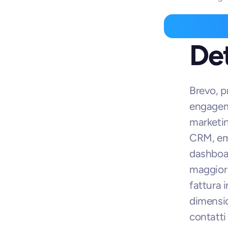
Det
Brevo, p
engageme
marketi
CRM, ema
dashboar
maggior 
fattura i
dimensio
contatti 