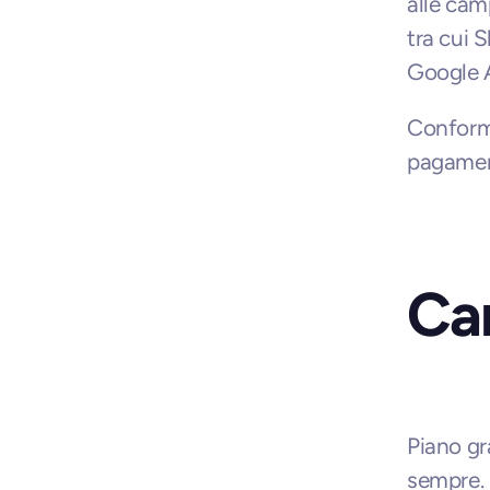
alle cam
tra cui 
Google A
Conforme
pagament
Car
Piano gra
sempre. 