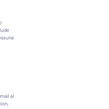
 
lude 
essuna 
ail al 
on, 