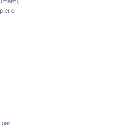
umenti, 
ier e 
 per 