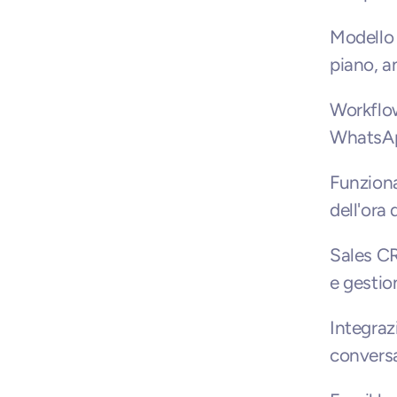
Modello d
piano, a
Workflo
WhatsAp
Funziona
dell'ora 
Sales CR
e gestio
Integraz
conversa