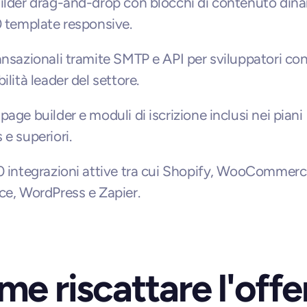
ilder drag-and-drop con blocchi di contenuto dinam
0 template responsive.
ansazionali tramite SMTP e API per sviluppatori con t
ilità leader del settore.
age builder e moduli di iscrizione inclusi nei piani 
 e superiori.
0 integrazioni attive tra cui Shopify, WooCommerce
ce, WordPress e Zapier.
e riscattare l'offe