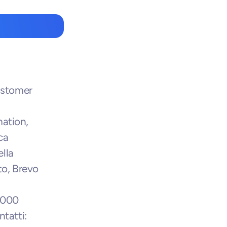
stomer 
tion, 
a 
lla 
o, Brevo 
.000 
tatti: 