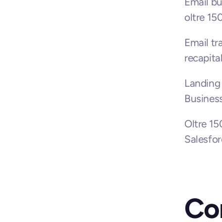
Email bu
oltre 15
Email tr
recapitab
Landing p
Business
Oltre 15
Salesfor
Com