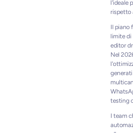
l'ideale 
rispetto 
Il piano
limite d
editor d
Nel 2026,
l'ottimi
generati 
multican
WhatsApp
testing 
I team ch
automazi