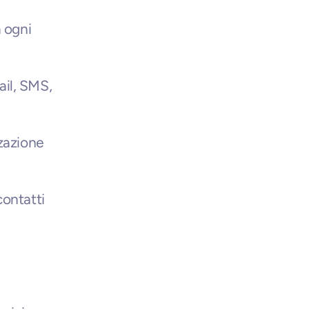
 ogni 
l, SMS, 
zazione 
ontatti 