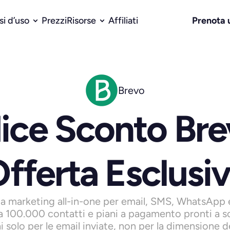
Prenota
si d’uso
Prezzi
Risorse
Affiliati
Brevo
ice Sconto Brev
fferta Esclusi
a marketing all-in-one per email, SMS, WhatsApp 
a 100.000 contatti e piani a pagamento pronti a sca
i solo per le email inviate, non per la dimensione dell