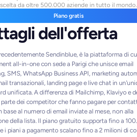
scelta da oltre 500.000 aziende in tutto il mondo.
Piano gratis
tagli dell'offerta
recedentemente Sendinblue, è la piattaforma di cu
nt all-in-one con sede a Parigi che unisce email 
ng, SMS, WhatsApp Business API, marketing automa
il transazionali, landing page e live chat in un'unic
d unificata. A differenza di Mailchimp, Klaviyo e de
parte dei competitor che fanno pagare per contatt
n base al numero di email inviate al mese, non alla 
ne della lista. Il piano gratuito supporta fino a 100
e i piani a pagamento scalano fino a 2 milioni di con