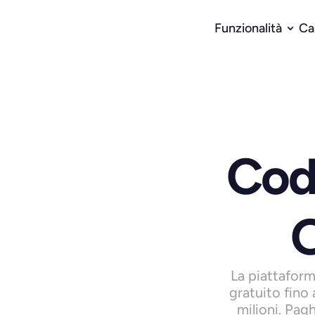
Funzionalità
Ca
Cod
O
La piattaform
gratuito fino 
milioni. Pagh