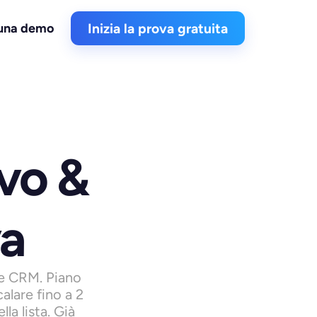
 una demo
Inizia la prova gratuita
o & 
va
e CRM. Piano 
lare fino a 2 
a lista. Già 