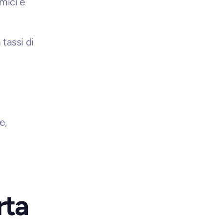
ici e 
assi di 
, 
rta