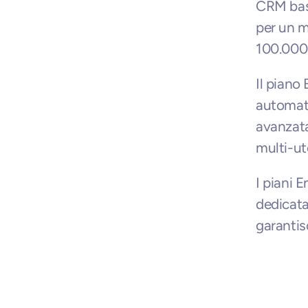
CRM base
per un m
100.000 
Il piano
automati
avanzata
multi-ut
I piani E
dedicata
garantis