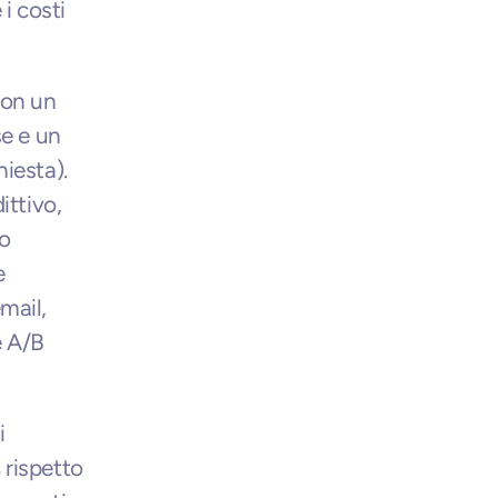
i costi 
on un 
e e un 
iesta). 
ttivo, 
o 
 
ail, 
 A/B 
 
rispetto 