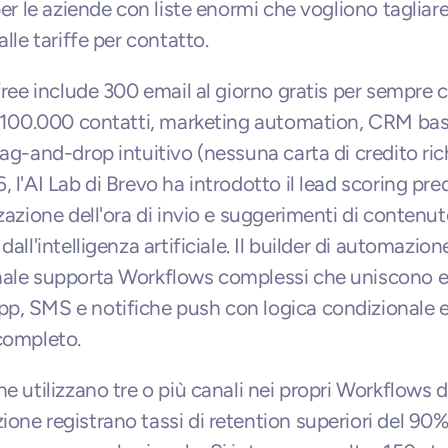
per le aziende con liste enormi che vogliono tagliare 
alle tariffe per contatto.
 free include 300 email al giorno gratis per sempre c
i 100.000 contatti, marketing automation, CRM bas
rag-and-drop intuitivo (nessuna carta di credito rich
 l'AI Lab di Brevo ha introdotto il lead scoring predi
zzazione dell'ora di invio e suggerimenti di contenut
dall'intelligenza artificiale. Il builder di automazione
ale supporta Workflows complessi che uniscono em
, SMS e notifiche push con logica condizionale e
completo.
e utilizzano tre o più canali nei propri Workflows di
one registrano tassi di retention superiori del 90% 