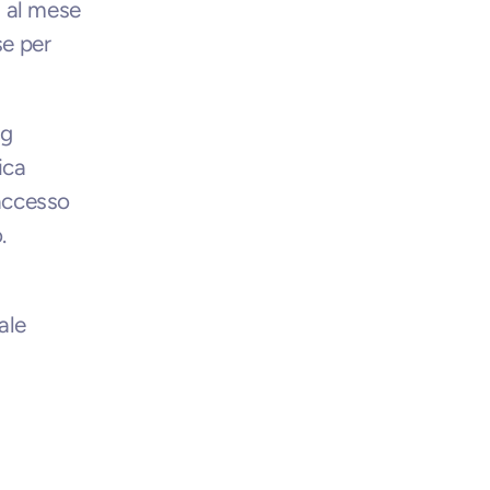
 al mese 
e per 
g 
ca 
accesso 
.
le 