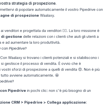
 vostra strategia di prospezione.
mettervi di popolare automaticamente il vostro Pipedrive con
agne di prospezione
Waalaxy.
 venditori e progettata da venditori ❤️‍🔥. La loro missione è
 di gestione
delle relazioni con i clienti che aiuti gli utenti a
a e ad aumentare la loro produttività.
 con Pipedrive?
 Con Waalaxy si
trovano i clienti potenziali
e si stabiliscono i
 si gestisce il processo di vendita. È ovvio che è
ostri sforzi di prospezione a quelli di vendita 🤑. Non è più
tutto avviene automaticamente. 🤩
pedrive?
 con Pipedrive
in pochi clic: non c'è più bisogno di un
azione CRM > Pipedrive > Collega applicazione
: