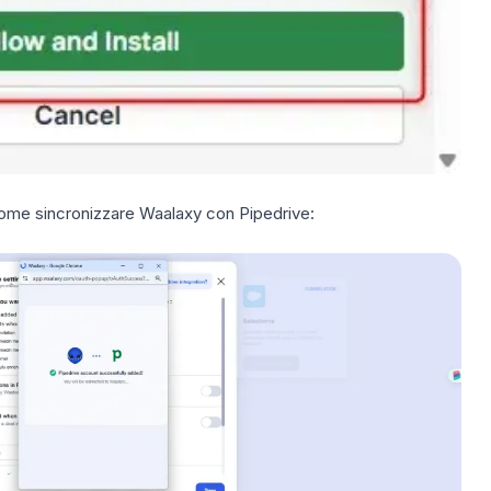
come sincronizzare Waalaxy con Pipedrive: