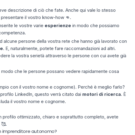
reve descrizione di ciò che fate. Anche qui vale lo stesso
 presentare il vostro know-how 👊.
nserite le vostre varie
esperienze
in modo che possiamo
 competenza.
 alcune persone della vostra rete che hanno già lavorato con
ne
. E, naturalmente, potete fare raccomandazioni ad altri.
ere la vostra serietà attraverso le persone con cui avete già
n modo che le persone possano vedere rapidamente cosa
pio con il vostro nome e cognome). Perché è meglio farlo?
ofilo LinkedIn, questo verrà citato dai
motori di ricerca
. È
ncluda il vostro nome e cognome.
profilo ottimizzato, chiaro e soprattutto completo, avete
 🥰.
 un imprenditore autonomo?