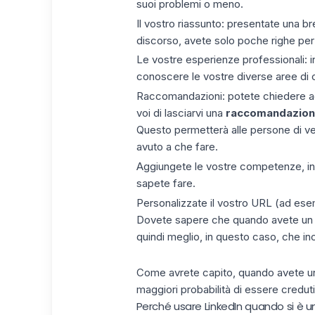
suoi problemi o meno.
Il vostro riassunto: presentate una b
discorso, avete solo poche righe per
Le vostre
esperienze
professionali: i
conoscere le vostre diverse aree di
Raccomandazioni: potete chiedere ad
voi di lasciarvi una
raccomandazio
Questo permetterà alle persone di ved
avuto a che fare.
Aggiungete le vostre competenze, i
sapete fare.
Personalizzate il vostro
URL
(ad esem
Dovete sapere che quando avete un pr
quindi meglio, in questo caso, che i
Come avrete capito, quando avete un 
maggiori probabilità di essere creduti
Perché usare LinkedIn quando si è