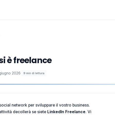
e
i è freelance
giugno 2026
·
9
min di lettura
social network per sviluppare il vostro business.
ttività decollerà se siete
LinkedIn Freelance
. Vi