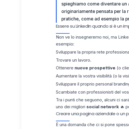
spieghiamo come diventare un 
originariamente pensata per la ri
pratiche, come ad esempio la
p
Essere su LinkedIn quando si è un 
Non ve lo insegneremo noi, ma Linked
esempio:
Sviluppare la propria
rete
professiona
Trovare un lavoro.
Ottenere
nuove prospettive
(o clie
Aumentare la vostra visibilità (o la vis
Sviluppare il proprio personal brandin
Scambiate con professionisti del vos
Tra i punti che seguono, alcuni ci sar
uno dei migliori
social network
🔥 pe
Creare una pagina aziendale o un pro
È una domanda che ci si pone spesso.