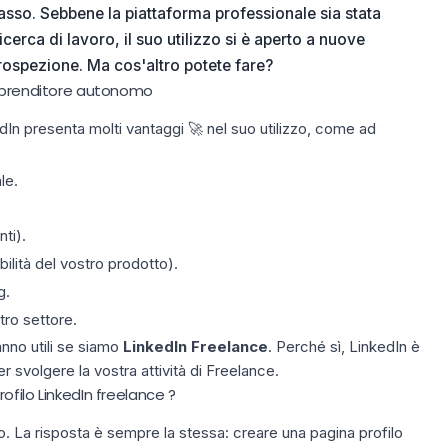
asso.
Sebbene la piattaforma professionale sia stata
cerca di lavoro, il suo utilizzo si è aperto a nuove
rospezione
. Ma cos'altro potete fare?
imprenditore autonomo
In presenta molti vantaggi 🚀 nel suo utilizzo, come ad
le.
nti).
ibilità del vostro prodotto).
g.
tro settore.
anno utili se siamo
LinkedIn
Freelance
. Perché sì, LinkedIn è
r svolgere la vostra attività di Freelance.
filo LinkedIn freelance ?
 La risposta è sempre la stessa: creare una pagina profilo