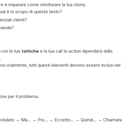
re è imparare come strutturare la tua storia.
ual è lo scopo di questo testo?
nziali clienti?
zienda?
 con le tue
tattiche
e la tua call to action dipenderà dalla
.
ia oralmente, tutti questi elementi devono essere inclusi nel
one per il problema.
stulato → Ma... → Poi... → Eccetto... → Quindi... → Chiamata