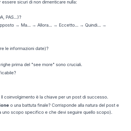
r essere sicuri di non dimenticare nulla:
A, PAS...)?
upposto → Ma... → Allora... → Eccetto... → Quindi... →
are le informazioni date)?
righe prima del "see more" sono cruciali.
icabile?
Il coinvolgimento è la chiave per un post di successo.
ione
o una battuta finale? Corrisponde alla natura del post e
ha uno scopo specifico e che devi seguire quello scopo).