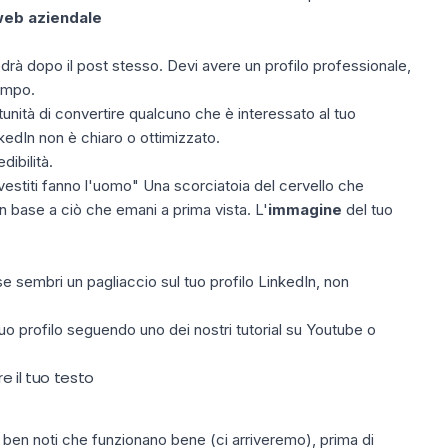
web aziendale
edrà dopo il post stesso. Devi avere un profilo professionale,
empo.
nità di convertire qualcuno che è interessato al tuo
kedIn non è chiaro o ottimizzato.
dibilità.
 vestiti fanno l'uomo" Una scorciatoia del cervello che
in base a ciò che emani a prima vista. L'
immagine
del tuo
 se sembri un pagliaccio sul tuo profilo LinkedIn, non
 tuo profilo seguendo uno dei nostri tutorial su Youtube o
e il tuo testo
 ben noti che funzionano bene (ci arriveremo), prima di