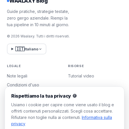
WAALAXY Blog
Guide pratiche, strategie testate,
zero gergo aziendale. Riempi la
tua pipeline in 10 minuti al giorno.
© 2026 Waalaxy. Tutti i diritti riservati.
🇮🇹
Italiano
LEGALE
RISORSE
Note legali
Tutorial video
Condizioni d'uso
Politica sulla privacy
Rispettiamo la tua privacy 🍪
Gestisci i cookie
Usiamo i cookie per capire come viene usato il blog e
offrirti contenuti personalizzati. Scegli cosa accettare.
Rifiutare non toglie nulla ai contenuti.
Informativa sulla
WAALAXY
privacy