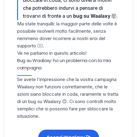
bloccate in coda, ci sono diversi motivi
che potrebbero indurvi a pensare di
trovarvi di fronte a un
bug su Waalaxy
🤯.
Ma state tranquilli: la maggior parte delle volte è
possibile risolverli molto facilmente, senza
nemmeno dover ricorrere ai nostri eroi del
supporto 🦹‍♂️.
Ve ne parliamo in questo articolo!
Bug su Waalaxy: ho un problema con la mia
campagna
Se avete l'impressione che la vostra
campagna
Waalaxy
non funzioni correttamente, che le
azioni siano bloccate in coda,
raramente si tratta
di un bug su Waalaxy
🙃.
Ci sono
controlli
molto
semplici che si possono fare per sbloccare la
situazione.