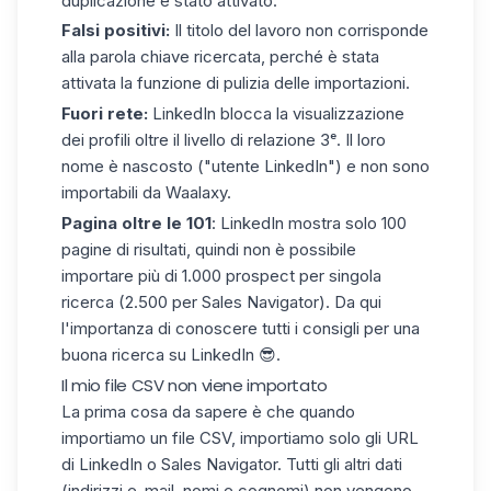
duplicazione
è stato attivato.
Falsi positivi:
Il titolo del lavoro non corrisponde
alla parola chiave ricercata, perché è stata
attivata la funzione di
pulizia delle importazioni
.
Fuori rete:
LinkedIn blocca la visualizzazione
dei profili oltre il
livello di relazione
3ᵉ. Il loro
nome è nascosto ("utente LinkedIn") e non sono
importabili da Waalaxy.
Pagina oltre le 101
: LinkedIn mostra solo 100
pagine di risultati, quindi non è possibile
importare più di 1.000 prospect per singola
ricerca (2.500 per Sales Navigator). Da qui
l'importanza di conoscere tutti i consigli per una
buona ricerca su LinkedIn
😎.
Il mio file CSV non viene importato
La prima cosa da sapere è che quando
importiamo un file CSV, importiamo solo gli URL
di LinkedIn o
Sales Navigator
. Tutti gli altri dati
(indirizzi e-mail, nomi e cognomi) non vengono