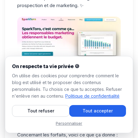
prospection et de marketing. ✨
On respecte ta vie privée 🍪
On utilise des cookies pour comprendre comment le
blog est utilisé et te proposer des contenus
SparkToro sert à :
personnalisés. Tu choisis ce que tu acceptes. Refuser
📊 Découvrir les sites, comptes sociaux et
n'enlève rien au contenu.
Politique de confidentialité
influenceurs suivis par votre cible.
👩🏻‍🎨 Construire un plus réaliste.
Tout refuser
Tout accepter
🎯 Affiner votre stratégie de prospection et de
Personnaliser
contenu.
Concernant les forfaits, voici ce que ça donne :