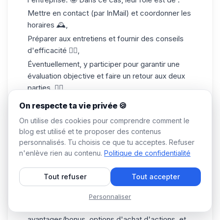
Mettre en contact (par
InMail
) et coordonner les
horaires 🕰️,
Préparer aux entretiens et fournir des conseils
d'efficacité 👌🏼,
Éventuellement, y participer pour garantir une
évaluation objective et faire un retour aux deux
parties. ✍🏼
5. Négociation et intégration
On respecte ta vie privée 🍪
Le but ? ✅ Assurer une transition fluide et un
On utilise des cookies pour comprendre comment le
début réussi pour la personne
retenue
. 😉
blog est utilisé et te proposer des contenus
Aider à la négociation des conditions d'emploi
personnalisés. Tu choisis ce que tu acceptes. Refuser
⚖️ Les spécialistes de l'executive search aident
n'enlève rien au contenu.
Politique de confidentialité
à trouver un équilibre entre les attentes du
nouveau salarié et celle de l'entreprise
Tout refuser
Tout accepter
(notamment en termes de budget).💰
Il peut intervenir dans la négociation des
Personnaliser
conditions d'emploi
: discussion des
avantages/bonus, options d'achat d'actions, et