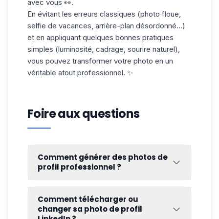
avec vous 👀.
En évitant les erreurs classiques (photo floue,
selfie de vacances, arrière-plan désordonné…)
et en appliquant quelques bonnes pratiques
simples (luminosité, cadrage, sourire naturel),
vous pouvez transformer votre photo en un
véritable atout professionnel. ✨
Foire aux questions
Comment générer des photos de
profil professionnel ?
Vous n’avez pas forcément besoin de
passer par un photographe pour obtenir
Comment télécharger ou
une photo LinkedIn de qualité. Aujourd’hui,
changer sa photo de profil
plusieurs outils utilisent l’intelligence
LinkedIn ?