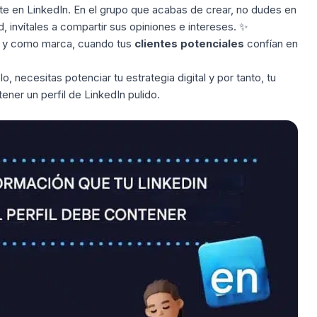
te en LinkedIn. En el grupo que acabas de crear, no dudes en
 invítales a compartir sus opiniones e intereses. ✨
, y como marca, cuando tus
clientes potenciales
confían en
, necesitas potenciar tu estrategia digital y por tanto, tu
ener un perfil de LinkedIn pulido.