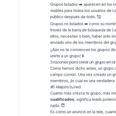
Grupos listados ➡️ aparecen en los r
visibles para todos los usuarios de Lin
público después de todo. 🥰
Grupos no listados ➡️ como su nombr
través de la barra de búsqueda de Li
ellos, necesitas o bien, haber sido in
enviado uno de los miembros del gru
¿Aún no te convencen los grupos de L
unirte a un grupo! ⬇️
3 razones para crear un grupo en Li
Como hemos dicho antes, un grupo de
campo común. Una vez creado un grupo
miembros, ¡lo cual es una verdadera 
#1. Mejora tu red
Cuanto más crezca tu grupo, más mie
cualificados
, significa
leads
potenci
nada. 😇
Es como un anuncio en la tele, cuant