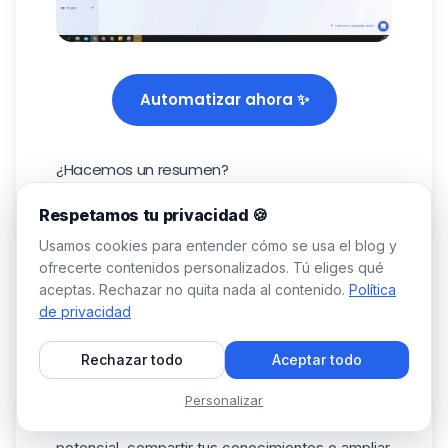
Automatizar ahora ✨
¿Hacemos un resumen?
Enviar un
mensaje de bienvenida en LinkedIn
es
Respetamos tu privacidad 🍪
una oportunidad estupenda para causar una
Usamos cookies para entender cómo se usa el blog y
buena impresión y crear una conexión auténtica
ofrecerte contenidos personalizados. Tú eliges qué
🙌. Con las palabras adecuadas y un enfoque
aceptas. Rechazar no quita nada al contenido.
Política
personalizado, una simple conexión puede
de privacidad
convertirse en mucho más ✨.
Las 12 plantillas que encontrarás aquí te ayudarán
Rechazar todo
Aceptar todo
a ahorrar tiempo y a evitar mensajes fríos o
demasiado comerciales 🛡️. Tanto si eres de
Personalizar
RRHH como si quieres conectar con un cliente
potencial, compartir tus conocimientos o ampliar