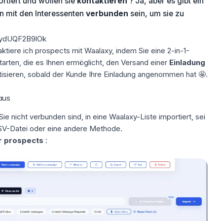
rtiert und wollen sie
kontaktieren
? Ja, aber es gibt ein
 mit den Interessenten
verbunden
sein, um sie zu
=ydUQF2B9lOk
aktiere ich prospects mit
Waalaxy
, indem Sie eine 2-in-1-
arten, die es Ihnen ermöglicht, den Versand einer
Einladung
isieren, sobald der Kunde Ihre Einladung angenommen hat 🤩.
aus
Sie nicht verbunden sind, in eine
Waalaxy-Liste
importiert, sei
CSV-Datei oder eine andere Methode.
 prospects
: