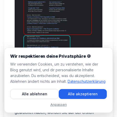
Wir respektieren deine Privatsphäre 🍪
In der roten Box ❤️ steht, was zum ATS gehört.
Wir verwenden Cookies, um zu verstehen, wie der
Wenn Sie
Anzeigen
wenn Sie auf dem Markt für
Blog genutzt wird, und dir personalisierte Inhalte
einen Suchbegriff sind, werden Sie
anzubieten. Du entscheidest, was du akzeptierst.
wahrscheinlich hier platziert, je nach dem
Ablehnen ändert nichts am Inhalt.
Datenschutzerklärung
Budget, das Sie für den Suchbegriff
bereitstellen.
Alle ablehnen
Alle akzeptieren
In der blauen Beilage heißt es
natürliche
Anpassen
Referenzierung
. Wenn Sie hart an Ihrer SEO
gearbeitet haben, werden Sie auf der ersten