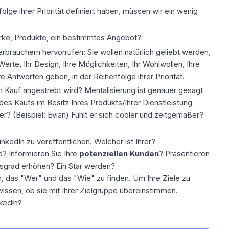
olge ihrer Priorität definiert haben, müssen wir ein wenig
arke, Produkte, ein bestimmtes Angebot?
rbrauchern hervorrufen: Sie wollen natürlich geliebt werden,
erte, Ihr Design, Ihre Möglichkeiten, Ihr Wohlwollen, Ihre
e Antworten geben, in der Reihenfolge ihrer Priorität.
im Kauf angestrebt wird? Mentalisierung ist genauer gesagt
es Kaufs im Besitz Ihres Produkts/Ihrer Dienstleistung
er? (Beispiel: Evian) Fühlt er sich cooler und zeitgemäßer?
inkedIn zu veröffentlichen
. Welcher ist Ihrer?
? Informieren Sie Ihre
potenziellen Kunden
? Präsentieren
sgrad erhöhen? Ein Star werden?
en, das "Wer" und das "Wie" zu finden.
Um Ihre
Ziele
zu
 wissen, ob sie mit Ihrer Zielgruppe übereinstimmen.
nkedIn?