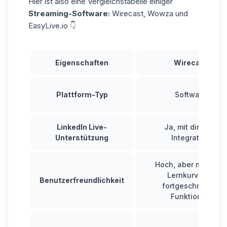
Hier ist also eine Vergleichstabelle einiger
Streaming-Software:
Wirecast, Wowza und
EasyLive.io 👇
Eigenschaften
Wirecast
Plattform-Typ
Software
LinkedIn Live-
Ja, mit direkter
Unterstützung
Integration
Hoch, aber mit einer
Lernkurve für
Benutzerfreundlichkeit
fortgeschrittene
Funktionen