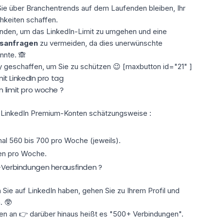
Sie über Branchentrends auf dem Laufenden bleiben,
Ihr
keiten schaffen.
finden, um
das LinkedIn-Limit zu umgehen
und eine
sanfragen
zu vermeiden, da dies unerwünschte
nnte. 🙈
y
geschaffen, um Sie zu schützen 😉 [maxbutton id="21" ]
mit LinkedIn pro tag
n limit pro woche ?
e LinkedIn Premium-Konten schätzungsweise :
al 560 bis 700 pro Woche (jeweils).
en pro Woche.
n-Verbindungen herausfinden ?
n
Sie auf LinkedIn haben, gehen Sie zu Ihrem Profil und
. 🥸
gen an 👉 darüber hinaus heißt es "500+ Verbindungen".