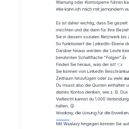
Warnung
oder Kontosperre führen ka
Wie kann ich mich mit jemandem auf
Es ist daher wichtig, dass Sie gezie
möchten und die dann für Ihre Bezieh
Sie in diesem sozialen Netzwerk bis 
So funktioniert die
LinkedIn-Ebene d
Darüber hinaus werden die Leute kein
berühmten
Schaltfläche "Folgen".
👍
F
inden Sie heraus, was der ist! 👈
Sie können von LinkedIn Beschränkun
Zeitraum hinzufügen oder zu viele
au
Du musst also die Quoten einhalten u
deines Kontos denken, wie z. B.
Dux
Vielleicht kannst du 1.000 Verbindu
halten. 😜
Waalaxy, die Lösung für die Erweiter
Mit
Waalaxy
hingegen können Sie au