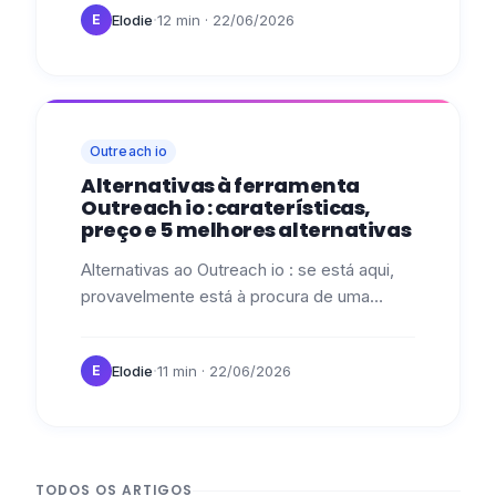
·
Elodie
12 min
· 22/06/2026
E
automação ?…
Outreach io
Alternativas à ferramenta
Outreach io : caraterísticas,
preço e 5 melhores alternativas
Alternativas ao Outreach io : se está aqui,
provavelmente está à procura de uma
ferramenta de prospeção, ou de uma
melhor do que a que já está a utilizar. 📝…
·
Elodie
11 min
· 22/06/2026
E
TODOS OS ARTIGOS