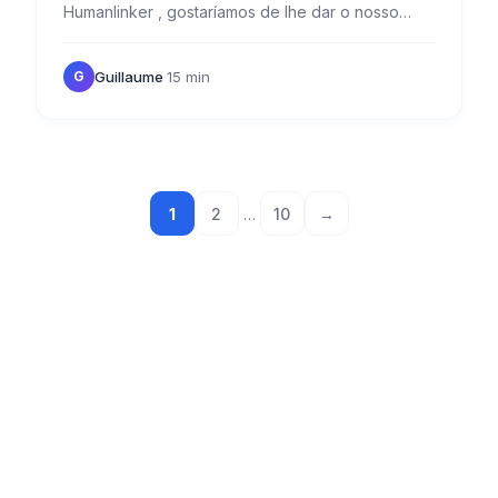
Humanlinker , gostaríamos de lhe dar o nosso
veredito completo sobre as suas caraterísticas,
vantagens e limitações.…
Guillaume
·
15 min
G
1
2
…
10
→