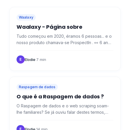
Waalaxy
Waalaxy - Página sobre
Tudo começou em 2020, éramos 6 pessoas... e o
nosso produto chamava-se ProspectIn . 👀 6 anos
mais tarde, crescemos para mais de 60 (apenas
um lembrete para os…
Elodie
·
7 min
E
Raspagem de dados
O que é a Raspagem de dados ?
O Raspagem de dados e o web scraping soam-
lhe familiares? Se já ouviu falar destes termos,
mas não sabe realmente o que implicam, veio ao
sítio certo! Estas…
Elodie
·
14 min
E