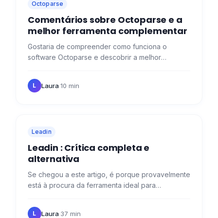
Octoparse
Comentários sobre Octoparse e a
melhor ferramenta complementar
Gostaria de compreender como funciona o
software Octoparse e descobrir a melhor
ferramenta complementar? Então veio ao sítio
certo! 😉 O que é o Octoparse Web…
Laura
·
10 min
L
Leadin
Leadin : Crítica completa e
alternativa
Se chegou a este artigo, é porque provavelmente
está à procura da ferramenta ideal para
automatizar a sua prospeção no Linkedin ou por
e-mail (ou ambas!). Esta…
Laura
·
37 min
L