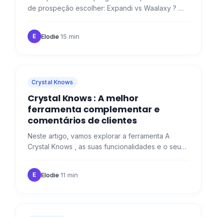
de prospeção escolher: Expandi vs Waalaxy ? 🤔
Hoje vamos explicar as diferentes caraterísticas
das duas…
Elodie
·
15 min
E
Crystal Knows
Crystal Knows : A melhor
ferramenta complementar e
comentários de clientes
Neste artigo, vamos explorar a ferramenta A
Crystal Knows , as suas funcionalidades e o seu
potencial para complementar o Waalaxy para
prospeção no LinkedIn. 🔍
Elodie
·
11 min
E