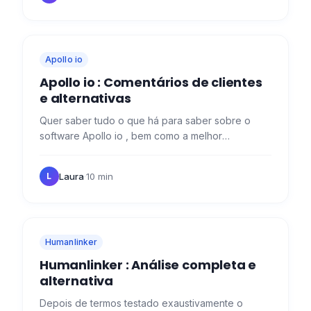
Apollo io
Apollo io : Comentários de clientes
e alternativas
Quer saber tudo o que há para saber sobre o
software Apollo io , bem como a melhor
alternativa? Então veio ao sítio certo ! 😉 Apollo.io
o que é ? A nossa…
Laura
·
10 min
L
Humanlinker
Humanlinker : Análise completa e
alternativa
Depois de termos testado exaustivamente o