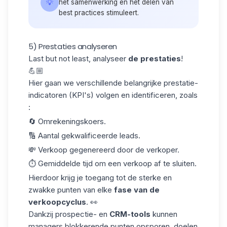
💡
het samenwerking en het delen van
best practices stimuleert.
5) Prestaties analyseren
Last but not least, analyseer
de prestaties
!
💪🏼
Hier gaan we verschillende belangrijke prestatie-
indicatoren (
KPI's
) volgen en identificeren, zoals
:
🔄 Omrekeningskoers.
🔢 Aantal gekwalificeerde leads.
💸 Verkoop gegenereerd door de verkoper.
⏱️ Gemiddelde tijd om een verkoop af te sluiten.
Hierdoor krijg je toegang tot de sterke en
zwakke punten van elke
fase van de
verkoopcyclus
. 👀
Dankzij prospectie- en
CRM-tools
kunnen
managers blokkerende punten opsporen, doelen