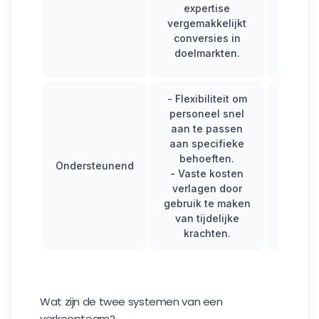
prikkel
expertise
nod
vergemakkelijkt
produc
conversies in
bedrijf 
doelmarkten.
g
- Flexibiliteit om
- N
personeel snel
tra
aan te passen
inte
aan specifieke
verkoop
behoeften.
gar
Ondersteunend
- Vaste kosten
- Ge
verlagen door
foll
gebruik te maken
persona
van tijdelijke
de kla
krachten.
kan be
Wat zijn de twee systemen van een
verkoopteam?