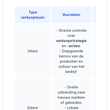
Type
Voordelen
N
verkoopteam
- Directe controle
- Hoge
over
trai
verkoopstrategie
salar
en
-acties
.
- Ge
Intern
- Diepgaande
flexibi
kennis van de
person
producten en
aan te
cultuur van het
pieken 
bedrijf.
- Mind
- Snelle
over 
uitbreiding naar
consis
nieuwe markten
mer
of gebieden.
- Fi
Extern
- Lokale