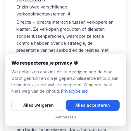
Er zijn twee verschillende
verkoopkrachtsystemen: ⬇️
Directe ⭢
directe interactie tussen verkopers en
klanten. Ze verkopen producten of diensten
zonder tussenpersonen, waardoor ze totale
controle hebben over
de strategie
, de
presentatie van het aanbod en de relaties met
de klant.
We respecteren je privacy 🍪
Indirect ⭢
het bedrijf verkoopt producten of
We gebruiken cookies om te begrijpen hoe de blog
diensten via distributeurs, wederverkopers,
wordt gebruikt en om je gepersonaliseerde inhoud aan
agenten of partners. Nuttig om afgelegen of
te bieden. Jij kiest wat je accepteert. Weigeren haalt
moeilijk bereikbare markten te bereiken zonder
niets weg van de inhoud.
Privacybeleid
een
speciaal
verkoopteam
aan te werven.
Alles weigeren
Alles accepteren
Hoe bereken je het verkoopteam van een
bedrijf?
Aanpassen
Er zijn 3 methodes om het
verkoopteam
van
een bedrijf te berekenen, d.w.z. het optimale