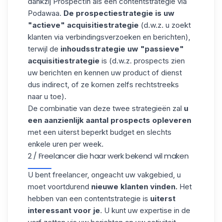
dankzij
ProspectIn
als een contentstrategie via
Podawaa.
De prospectiestrategie is uw
"actieve" acquisitiestrategie
(d.w.z. u zoekt
klanten via verbindingsverzoeken en berichten),
terwijl de
inhoudsstrategie uw "passieve"
acquisitiestrategie
is (d.w.z. prospects zien
uw berichten en kennen uw product of dienst
dus indirect, of ze komen zelfs rechtstreeks
naar u toe).
De combinatie van deze twee strategieën zal
u
een aanzienlijk aantal prospects opleveren
met een uiterst beperkt budget en slechts
enkele uren per week.
2 / Freelancer die haar werk bekend wil maken
U bent freelancer,
ongeacht uw vakgebied,
u
moet voortdurend
nieuwe klanten vinden.
Het
hebben van een contentstrategie is
uiterst
interessant voor je
. U kunt uw expertise in de