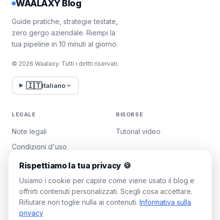
WAALAXY Blog
Guide pratiche, strategie testate,
zero gergo aziendale. Riempi la
tua pipeline in 10 minuti al giorno.
© 2026 Waalaxy. Tutti i diritti riservati.
🇮🇹
Italiano
LEGALE
RISORSE
Note legali
Tutorial video
Condizioni d'uso
Politica sulla privacy
Rispettiamo la tua privacy 🍪
Gestisci i cookie
Usiamo i cookie per capire come viene usato il blog e
offrirti contenuti personalizzati. Scegli cosa accettare.
Rifiutare non toglie nulla ai contenuti.
Informativa sulla
WAALAXY
privacy