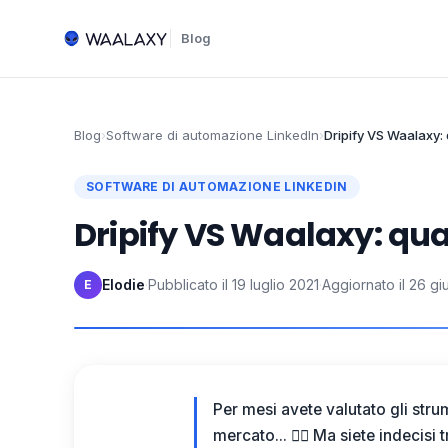
Blog
Blog
›
Software di automazione LinkedIn
›
Dripify VS Waalaxy:
SOFTWARE DI AUTOMAZIONE LINKEDIN
Dripify VS Waalaxy: qua
Elodie
·
Pubblicato il
19 luglio 2021
·
Aggiornato il
26 gi
E
Per mesi avete valutato gli str
mercato... 😮‍💨 Ma siete indecisi 