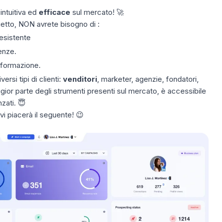
 intuitiva ed
efficace
sul mercato! 🚀
ogetto, NON avrete bisogno di :
esistente
enze.
o formazione.
rsi tipi di clienti:
venditori
, marketer, agenzie, fondatori,
ggior parte degli strumenti presenti sul mercato, è accessibile
nzati. 😇
i piacerà il seguente! 😉