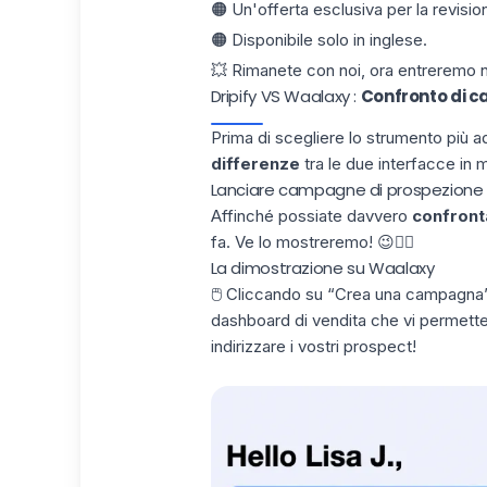
🟠 Un'offerta esclusiva per la revisio
🟠 Disponibile solo in inglese.
💥 Rimanete con noi, ora entreremo n
Dripify VS Waalaxy :
Confronto di c
Prima di scegliere lo strumento più ad
differenze
tra le due interfacce in m
Lanciare campagne di prospezione
Affinché possiate davvero
confront
fa. Ve lo mostreremo! 😉👇🏼
La dimostrazione su Waalaxy
🖱️ Cliccando su “Crea una campagna”,
dashboard di vendita
che vi permette 
indirizzare i vostri prospect!