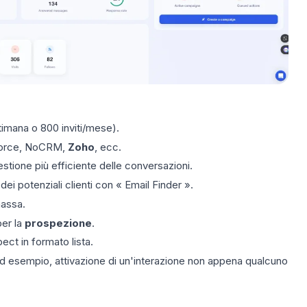
timana o 800 inviti/mese).
sforce, NoCRM,
Zoho
, ecc.
tione più efficiente delle conversazioni.
ei potenziali clienti con « Email Finder ».
massa.
per la
prospezione
.
ct in formato lista.
d esempio, attivazione di un'interazione non appena qualcuno