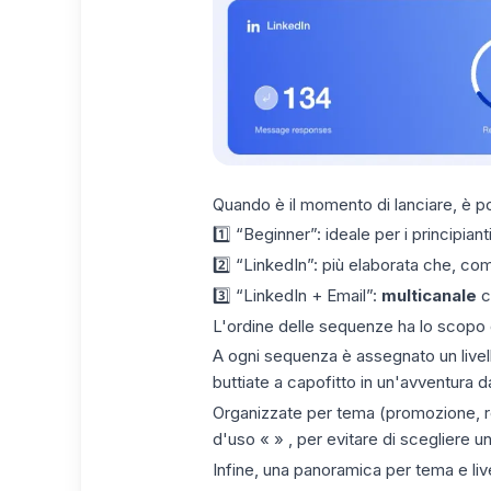
Quando è il momento di lanciare, è pos
1️⃣ “Beginner”: ideale per i principiant
2️⃣ “LinkedIn”: più elaborata che, co
3️⃣ “LinkedIn + Email”:
multicanale
c
L'ordine delle sequenze ha lo scopo di
A ogni sequenza è assegnato un livello 
buttiate a capofitto in un'avventura d
Organizzate per tema (promozione, re
d'uso « » , per evitare di scegliere u
Infine, una panoramica per tema e live