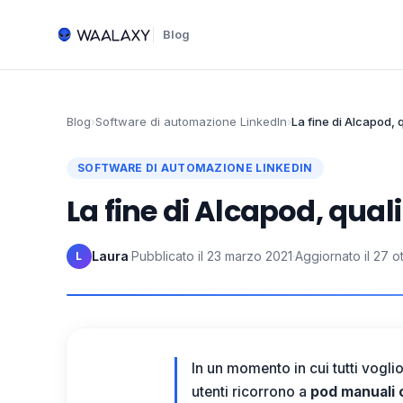
Blog
Blog
›
Software di automazione LinkedIn
›
La fine di Alcapod, q
SOFTWARE DI AUTOMAZIONE LINKEDIN
La fine di Alcapod, qual
Laura
·
Pubblicato il
23 marzo 2021
·
Aggiornato il
27 o
L
In un momento in cui tutti voglio
utenti ricorrono a
pod manuali 