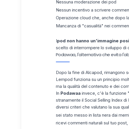
Nessuna moderazione dei pod
Nessun incentivo a scrivere commenti d
Operazione cloud che, anche dopo la 
Mancanza di "casualità" nei comment
I
pod non hanno un'immagine posi
scelto di interrompere lo sviluppo di 
Podawaa, l'alternativa che evita l'a
Dopo la fine di Alcapod, rimangono s
Lempod funziona su un principio molt
ma la
qualità del contenuto e dei c
In
Podawaa
invece, c'è la funzione 
stranamente il Social Selling Index d
diversi criteri che valutano la sua qual
sei stato messo in lista nera dai memb
ricevi commenti naturali sul tuo post,