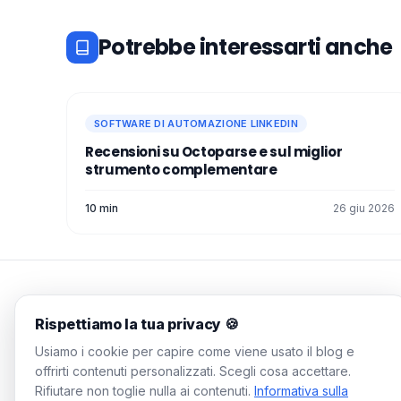
Potrebbe interessarti anche
SOFTWARE DI AUTOMAZIONE LINKEDIN
Recensioni su Octoparse e sul miglior
strumento complementare
10 min
26 giu 2026
Rispettiamo la tua privacy 🍪
WAALAXY Blog
Usiamo i cookie per capire come viene usato il blog e
Guide pratiche, strategie testate,
offrirti contenuti personalizzati. Scegli cosa accettare.
zero gergo aziendale. Riempi la
Rifiutare non toglie nulla ai contenuti.
Informativa sulla