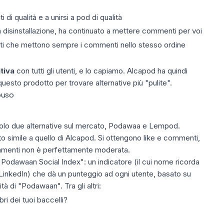
i qualità e a unirsi a pod di qualità
disinstallazione, ha continuato a mettere commenti per voi
i che mettono sempre i commenti nello stesso ordine
tiva
con tutti gli utenti, e lo capiamo. Alcapod ha quindi
questo prodotto per trovare alternative più "pulite".
buso
olo due alternative sul mercato,
Podawaa
e Lempod.
o simile a quello di Alcapod. Si ottengono like e commenti,
ommenti non è perfettamente moderata
.
"Podawaan Social Index": un indicatore (il cui nome ricorda
i LinkedIn) che dà un punteggio ad ogni utente, basato su
ità di "Podawaan". Tra gli altri:
ri dei tuoi baccelli?