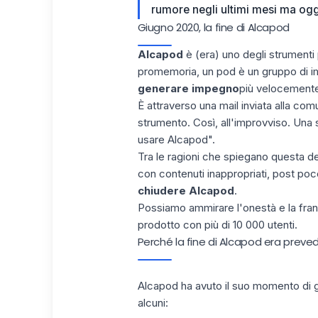
rumore negli ultimi mesi ma oggi
Giugno 2020, la fine di Alcapod
Alcapod
è (era) uno degli strumenti
promemoria, un pod è un gruppo di im
generare impegno
più velocemente
È attraverso una mail inviata alla co
strumento. Così, all'improvviso. Una 
usare Alcapod".
Tra le ragioni che spiegano questa d
con contenuti inappropriati, post p
chiudere Alcapod
.
Possiamo ammirare l'onestà e la franc
prodotto con più di 10 000 utenti.
Perché la fine di Alcapod era preved
Alcapod ha avuto il suo momento di g
alcuni: