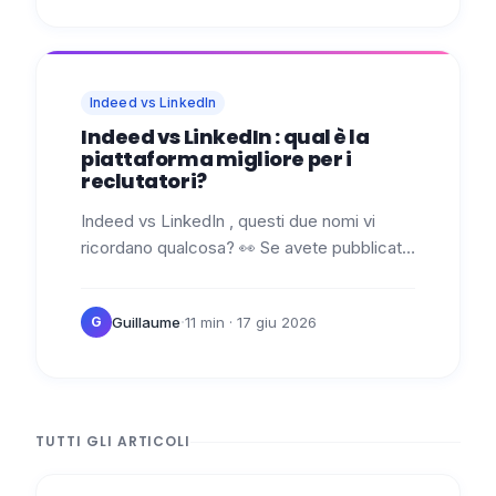
Indeed vs LinkedIn
Indeed vs LinkedIn : qual è la
piattaforma migliore per i
reclutatori?
Indeed vs LinkedIn , questi due nomi vi
ricordano qualcosa? 👀 Se avete pubblicato
anche solo un lavoro negli ultimi anni,
immagino di sì 😌 Tra la macchina…
·
Guillaume
11 min
· 17 giu 2026
G
TUTTI GLI ARTICOLI