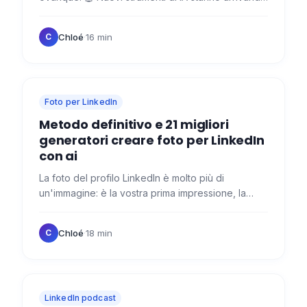
sul mercato e nuove funzionalità di IA appaiono
ogni…
Chloé
·
16 min
C
Foto per LinkedIn
Metodo definitivo e 21 migliori
generatori creare foto per LinkedIn
con ai
La foto del profilo LinkedIn è molto più di
un'immagine: è la vostra prima impressione, la
vostra vetrina, il vostro biglietto da visita digitale.
🌟 Il…
Chloé
·
18 min
C
LinkedIn podcast