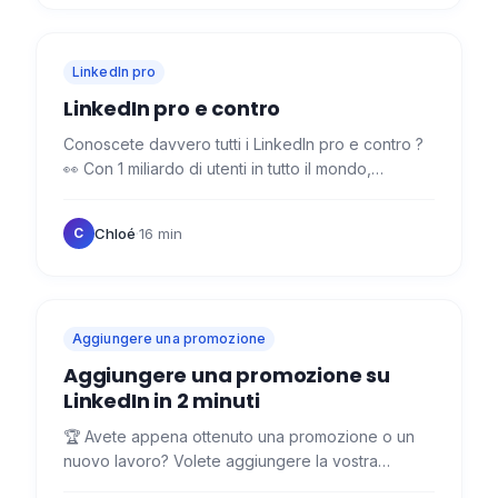
LinkedIn pro
LinkedIn pro e contro
Conoscete davvero tutti i LinkedIn pro e contro ?
👀 Con 1 miliardo di utenti in tutto il mondo,
LinkedIn è molto più di un semplice social network.
È…
Chloé
·
16 min
C
Aggiungere una promozione
Aggiungere una promozione su
LinkedIn in 2 minuti
🏆 Avete appena ottenuto una promozione o un
nuovo lavoro? Volete aggiungere la vostra
promozione del lavoro ma non sapere come