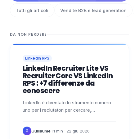
Tutti gli articoli
Vendite B2B e lead generation
DA NON PERDERE
LinkedIn RPS
LinkedIn Recruiter Lite VS
Recruiter Core VS LinkedIn
RPS : +7 differenze da
conoscere
LinkedIn è diventato lo strumento numero
uno per i reclutatori per cercare,
identificare, avvicinare e coinvolgere i
migliori talenti. A tal fine, esistono 3…
·
Guillaume
11 min
· 22 giu 2026
G