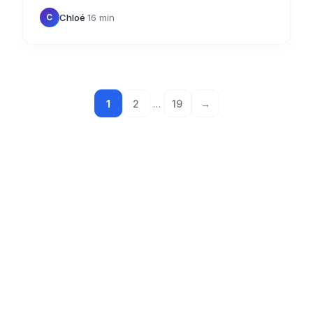
aggiungere una promozione su…
Chloé
·
16 min
C
1
2
…
19
→