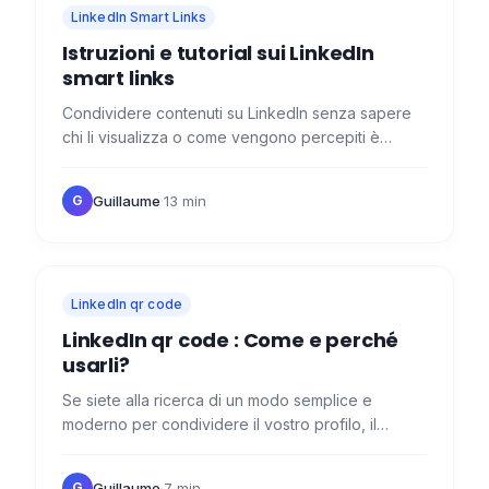
LinkedIn Smart Links
Istruzioni e tutorial sui LinkedIn
smart link​s
Condividere contenuti su LinkedIn senza sapere
chi li visualizza o come vengono percepiti è
frustrante. 😬 Con uno Smart Link, tutto questo è
finito: si tiene…
Guillaume
·
13 min
G
LinkedIn qr code
LinkedIn qr code : Come e perché
usarli?
Se siete alla ricerca di un modo semplice e
moderno per condividere il vostro profilo, il
LinkedIn qr code è la soluzione ideale. Il vostro
profilo è a portata…
Guillaume
·
7 min
G