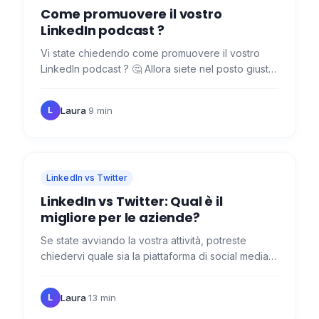
Come promuovere il vostro
LinkedIn podcast ?
Vi state chiedendo come promuovere il vostro
LinkedIn podcast ? 🤔 Allora siete nel posto giusto!
👍 In questo articolo troverete consigli per iniziare
a…
Laura
·
9 min
L
LinkedIn vs Twitter
LinkedIn vs Twitter: Qual è il
migliore per le aziende?
Se state avviando la vostra attività, potreste
chiedervi quale sia la piattaforma di social media
migliore: LinkedIn vs Twitter ? 🧐 In questo
articolo…
Laura
·
13 min
L