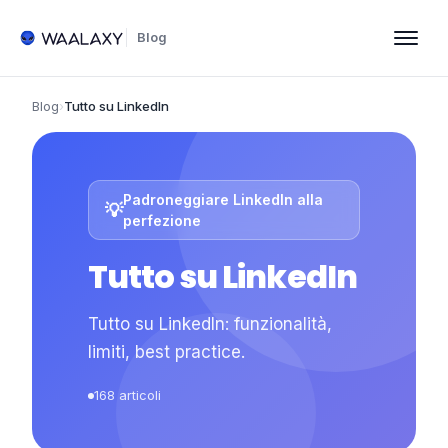
Blog
Blog
›
Tutto su LinkedIn
Padroneggiare LinkedIn alla
💡
perfezione
Tutto su LinkedIn
Tutto su LinkedIn: funzionalità,
limiti, best practice.
168
articoli