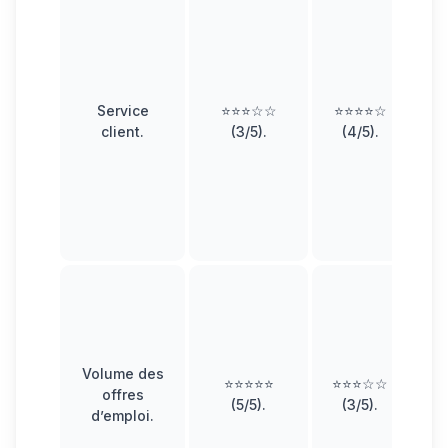
L
Service
⭐⭐⭐☆☆
⭐⭐⭐⭐☆
u
client
.
(3/5).
(4/5).
pe
b
c
I
Volume des
c
⭐⭐⭐⭐⭐
⭐⭐⭐☆☆
offres
q
(5/5).
(3/5).
d’emploi
.
l