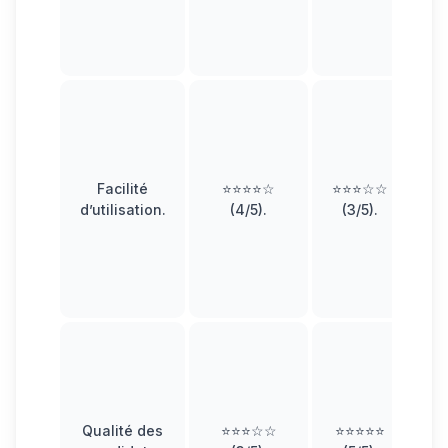
n
si
e
Facilité
⭐⭐⭐⭐☆
⭐⭐⭐☆☆
d’utilisation
.
(4/5).
(3/5).
d
ê
L
d
Qualité des
⭐⭐⭐☆☆
⭐⭐⭐⭐⭐