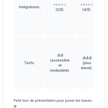
⭐⭐⭐☆☆
⭐⭐⭐⭐☆
au
Intégrations
.
(3/5).
(4/5).
In
au
c
I
a
💰💰
💰💰💰
(accessible
Tarifs
.
(plus
L
et
élevé).
modulable).
fo
Petit tour de présentation pour poser les bases.
⚙️