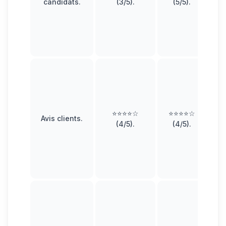
candidats
.
(3/5).
(5/5).
to
p
pl
⭐⭐⭐⭐☆
⭐⭐⭐⭐☆
Avis clients
.
(4/5).
(4/5).
f
de