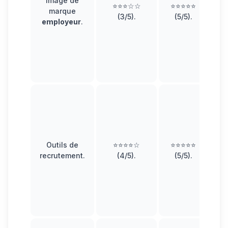
Image de
⭐⭐⭐☆☆
⭐⭐⭐⭐⭐
marque
(3/5).
(5/5).
employeur
.
r
I
e
pu
Li
Outils de
⭐⭐⭐⭐☆
⭐⭐⭐⭐⭐
recrutement
.
(4/5).
(5/5).
p