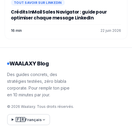
TOUT SAVOIR SUR LINKEDIN
page LinkedIn
atteint 2,61 %.
Crédits InMail Sales Navigator : guide pour
Par conséquent, vous devez être actif,
optimiser chaque message LinkedIn
régulier et générer des interactions avec
votre audience en évitant d'être bloqué par
16 min
22 juin 2026
l'algorithme de LinkedIn pour augmenter
votre popularité et votre visibilité en ligne.
🤗
WAALAXY Blog
Des guides concrets, des
stratégies testées, zéro blabla
corporate. Pour remplir ton pipe
en 10 minutes par jour.
© 2026 Waalaxy. Tous droits réservés.
🇫🇷
Français