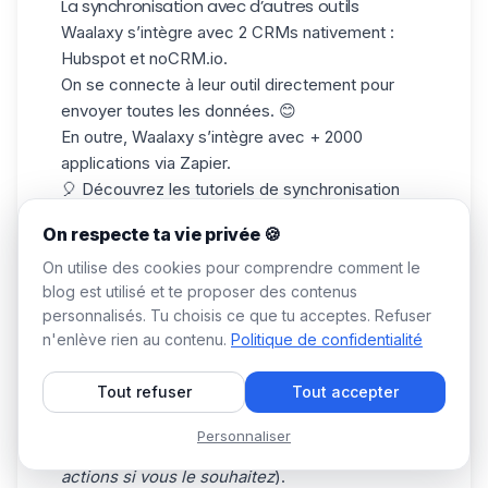
La synchronisation avec d’autres outils
Waalaxy s’intègre avec 2 CRMs nativement :
Hubspot et
noCRM.io
.
On se connecte à leur outil directement pour
envoyer toutes les données. 😊
En outre, Waalaxy s’intègre avec + 2000
applications via Zapier.
🎈 Découvrez les tutoriels de synchronisation
dans cet article
.
On respecte ta vie privée 🍪
-
Comment synchroniser les emails vers mon
On utilise des cookies pour comprendre comment le
blog est utilisé et te proposer des contenus
CRM personnel via Waalaxy ?
personnalisés. Tu choisis ce que tu acceptes. Refuser
Pour faire cela :
n'enlève rien au contenu.
Politique de confidentialité
🟣 Allez sur Waalaxy.
🟣 Cliquez sur “Campagne” et “Créez une
Tout refuser
Tout accepter
campagne”.
🟣 Sélectionnez le filtre “Email finder” et
Personnaliser
“Synchro CRM” (
vous pouvez ajouter d’autres
actions si vous le souhaitez
).