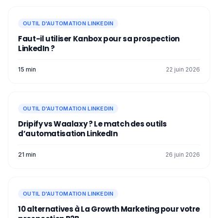
vous indiquera sur les actions que vous
pouvez mener
après votre première
OUTIL D'AUTOMATION LINKEDIN
campagne
🤓.
Faut-il utiliser Kanbox pour sa prospection
Conclusion
LinkedIn ?
15 min
Vous savez tout sur les
conditions dans
22 juin 2026
une campagne
!
Une
campagne
de prospection est régie
par plusieurs éléments pour assurer son
OUTIL D'AUTOMATION LINKEDIN
bon fonctionnement. Une fois que vous
Dripify vs Waalaxy ? Le match des outils
aurez compris comment cela fonctionne,
d’automatisation LinkedIn
vous pourrez faire des
campagnes
plus
complexes, ou avec plus de
prospects
.
21 min
26 juin 2026
Vous n’aurez qu’à suivre les résultats ! 🤠
OUTIL D'AUTOMATION LINKEDIN
10 alternatives à La Growth Marketing pour votre