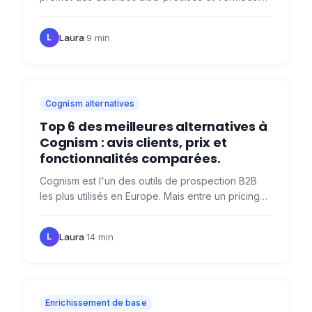
En théorie, ça a l'air parfait. Mais, est-ce que ça
tient la…
Laura
·
9 min
L
Cognism alternatives
Top 6 des meilleures alternatives à
Cognism : avis clients, prix et
fonctionnalités comparées.
Cognism est l'un des outils de prospection B2B
les plus utilisés en Europe. Mais entre un pricing
opaque, des données parfois obsolètes et des
contrats annuels…
Laura
·
14 min
L
Enrichissement de base