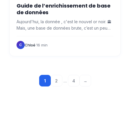
Guide de l’enrichissement de base
de données
Aujourd'hui, la donnée , c'est le nouvel or noir. 🕋
Mais, une base de données brute, c’est un peu
comme creuser sans plan : vous risquez de
passer à côté des…
Chloé
·
16 min
C
1
2
…
4
→