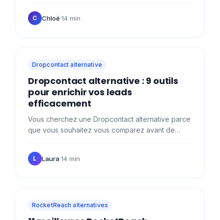
tentant, surtout quand la pression monte et que le
pipeline doit se…
Chloé
·
14 min
C
Dropcontact alternative
Dropcontact alternative : 9 outils
pour enrichir vos leads
efficacement
Vous cherchez une Dropcontact alternative parce
que vous souhaitez vous comparez avant de
vous lancer ? Bonne idée ! 😇 Dropcontact, c'est
bien. Mais selon vos…
Laura
·
14 min
L
RocketReach alternatives