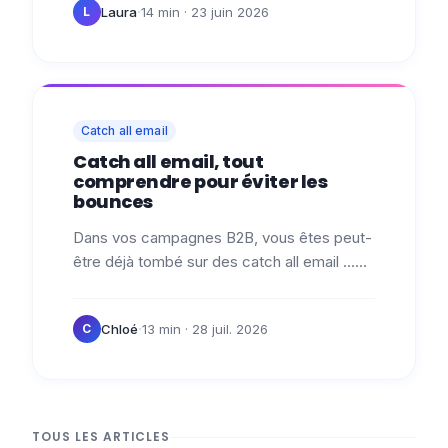
·
Laura
14 min
· 23 juin 2026
L
Catch all email
Catch all email, tout
comprendre pour éviter les
bounces
Dans vos campagnes B2B, vous êtes peut-
être déjà tombé sur des catch all email …
ces adresses qui acceptent tous les
messages envoyés à un domaine, même
·
Chloé
13 min
· 28 juil. 2026
C
quand…
TOUS LES ARTICLES