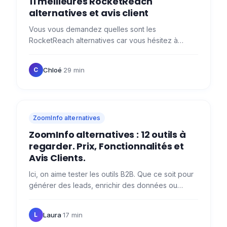
11 meilleures RocketReach
alternatives et avis client
Vous vous demandez quelles sont les
RocketReach alternatives car vous hésitez à
choisir le choisir et à l’intégrer dans votre stack de
prospection ? 🤔 On vous…
Chloé
·
29 min
C
ZoomInfo alternatives
ZoomInfo alternatives : 12 outils à
regarder. Prix, Fonctionnalités et
Avis Clients.
Ici, on aime tester les outils B2B. Que ce soit pour
générer des leads, enrichir des données ou
automatiser sa prospection, on aime tester ce qui
se fait de…
Laura
·
17 min
L