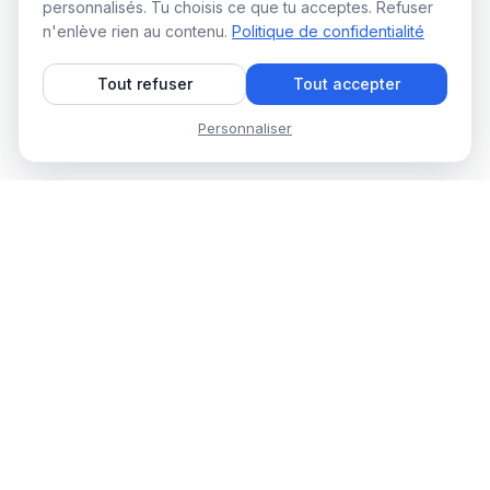
personnalisés. Tu choisis ce que tu acceptes. Refuser
n'enlève rien au contenu.
Politique de confidentialité
Tout refuser
Tout accepter
Personnaliser
WAALAXY Blog
Des guides concrets, des
stratégies testées, zéro blabla
corporate. Pour remplir ton pipe
en 10 minutes par jour.
© 2026 Waalaxy. Tous droits réservés.