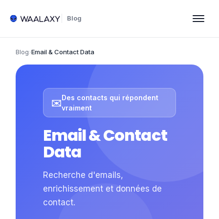
Blog
Blog
›
Email & Contact Data
Des contacts qui répondent
✉️
vraiment
Email & Contact
Data
Recherche d'emails,
enrichissement et données de
contact.