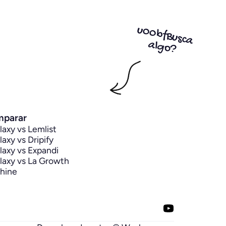
aber más
A para resúmenes y transcripciones.
aloración de 4.5/5 en G2 con más
u00bfBusca
e 346 reseñas, e integración con
algo?
más de 100 CRM como HubSpot,
ipedrive y Salesforce.
parar
axy vs Lemlist
axy vs Dripify
axy vs Expandi
axy vs La Growth 
hine