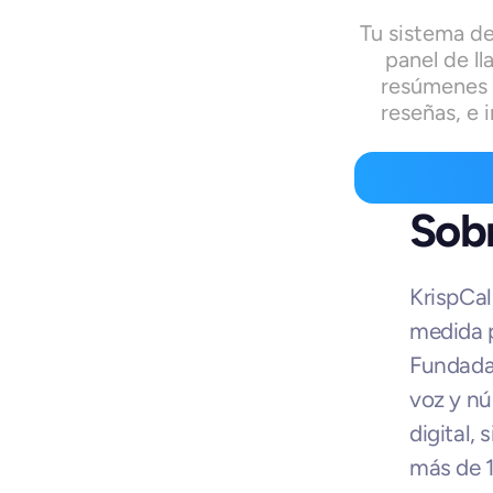
Tu sistema de
panel de ll
resúmenes y
reseñas, e
Sobr
KrispCal
medida p
Fundada 
voz y nú
digital,
más de 1