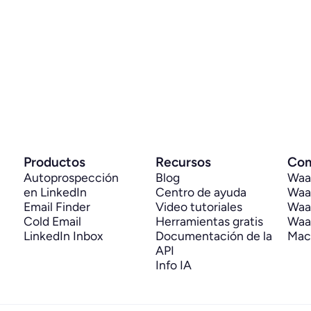
Saber más
S
.
IA para resúmenes y transcripciones.
I
Valoración de 4.5/5 en G2 con más
V
de 346 reseñas, e integración con
d
más de 100 CRM como HubSpot,
Pipedrive y Salesforce.
P
Productos
Recursos
Com
Autoprospección 
Blog
Waal
en LinkedIn
Centro de ayuda
Waal
Email Finder
Video tutoriales
Waal
Cold Email
Herramientas gratis
Waal
LinkedIn Inbox
Documentación de la 
Mac
API
Info IA