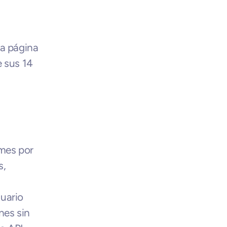
a página 
 sus 14 
mes por 
, 
uario 
es sin 