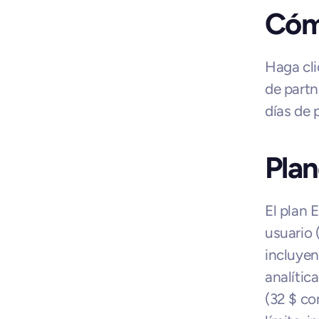
Cóm
Haga cli
de partn
días de p
Plan
El plan 
usuario 
incluyen
analític
(32 $ co