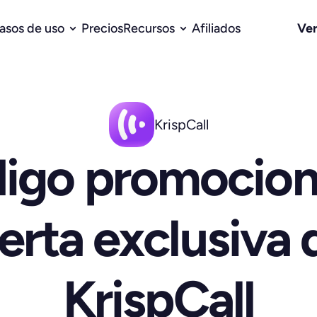
Ve
asos de uso
Precios
Recursos
Afiliados
KrispCall
igo promociona
erta exclusiva d
KrispCall