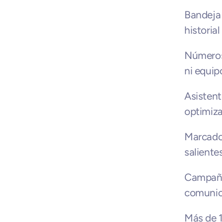
Bandeja 
historia
Números 
ni equip
Asistent
optimiz
Marcador
saliente
Campaña
comunic
Más de 1