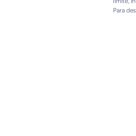
límite, 
Para des
Negocios rela
KrispCall
Pruébalo gratis
Tu sistema de telefonía virtual en la
nube con números en más de 100
países, panel de llamadas unificado,
Prueba gratis 14 días
marcador inteligente y Copiloto de