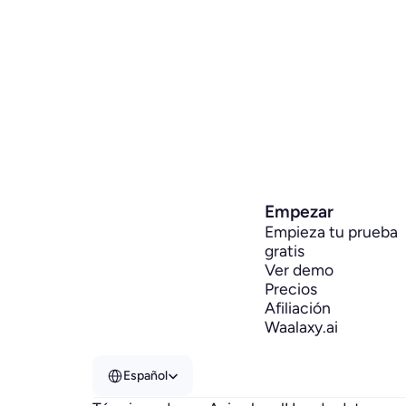
Saber más
IA para resúmenes y transcripciones
Valoración de 4.5/5 en G2 con más
de 346 reseñas, e integración con
más de 100 CRM como HubSpot,
Pipedrive y Salesforce.
Empezar
Empieza tu prueba 
gratis
Ver demo
Precios
Afiliación
Waalaxy.ai
Select Language
Español