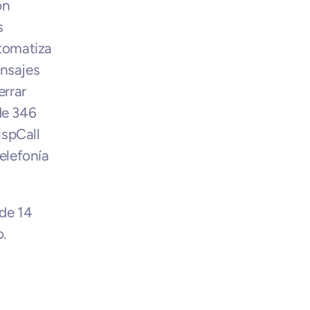
n 
 
tomatiza 
nsajes 
rrar 
e 346 
spCall 
lefonía 
de 14 
o.