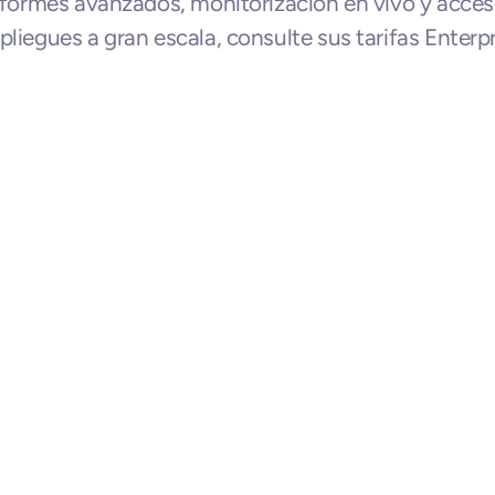
informes avanzados, monitorización en vivo y acceso
pliegues a gran escala, consulte sus tarifas Enterpr
cionados
KrispCall
Pruébalo gratis
Tu sistema de telefonía virtual en la
T
nube con números en más de 100
países, panel de llamadas unificado,
p
Prueba gratis 14 días
marcador inteligente y Copiloto de
m