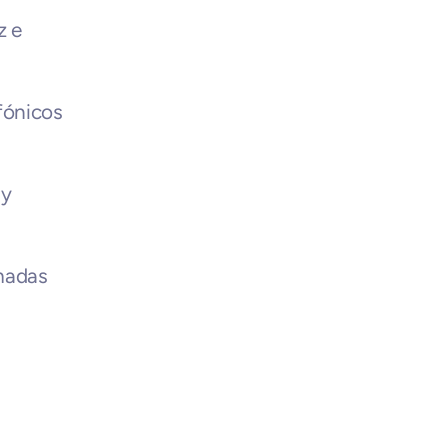
 e 
ónicos 
y 
madas 