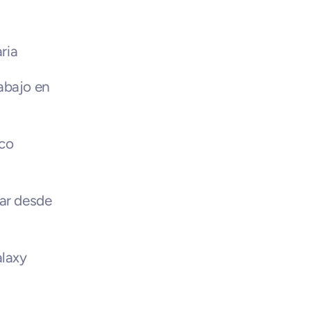
ria
bajo en 
co 
ar desde 
laxy 