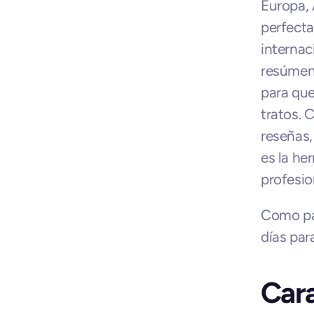
Europa, 
perfecta
internac
resúmene
para que
tratos. 
reseñas,
es la he
profesio
Como par
días par
Cara