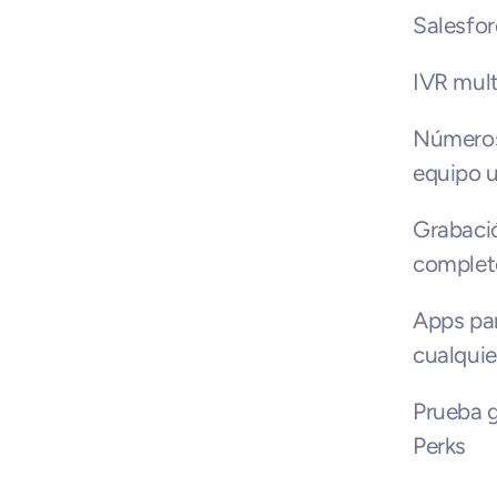
Salesfor
IVR mult
Números 
equipo u
Grabació
complet
Apps par
cualquie
Prueba g
Perks