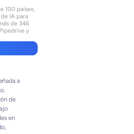
e 100 países, 
de IA para 
más de 346 
ipedrive y 
eñada a 
. 
ón de 
jo 
es en 
o, 