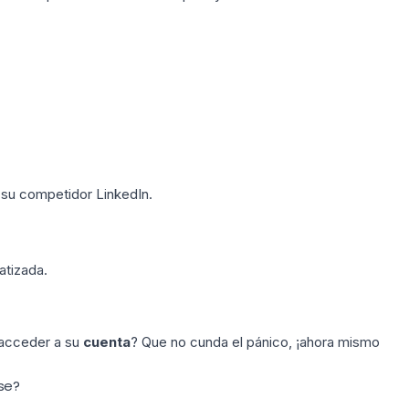
su competidor LinkedIn.
atizada.
acceder a su
cuenta
? Que no cunda el pánico, ¡ahora mismo
se?