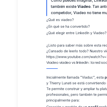
Como puedes imaginar, LinkedIn
también existe
Viadeo
. Tan an
competidor, Viadeo no tiene muc
¿Qué es viadeo?
¿En qué se ha convertido?
¿Qué elegir entre LinkedIn y Viadeo?
¿Listo para saber más sobre esta red
¿Cansado de leerlo todo? Nuestro ví
https://www.youtube.com/watch?v
Viadeo viadeo vs linkedin : la red so
Inicialmente llamada "Viaduc", esta
p
y Thierry Lunati se está convirtiend
Te permite construir y ampliar tu plat
profesionales, pero también te permi
principalmente para:
Creación y gestión de un
perfil
profe