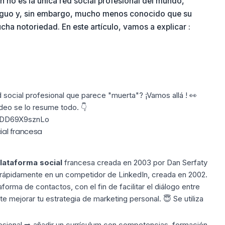
 no es la única red social profesional del mundo,
tiguo y, sin embargo, mucho menos conocido que su
ha notoriedad. En este artículo, vamos a explicar :
 social profesional que parece "muerta"? ¡Vamos allá ! 👀
deo se lo resume todo. 👇
=DD69X9sznLo
cial francesa
lataforma social
francesa creada en 2003 por Dan Serfaty
o rápidamente en un competidor de LinkedIn, creada en 2002.
aforma de contactos, con el fin de facilitar el diálogo entre
te mejorar tu
estrategia de marketing
personal. 😇 Se utiliza
sional ➡️ añadir un currículum con competencias, formación,