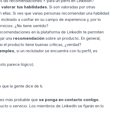
s las recomendaciones ⚡ para un perfil en LinkedIn?
s
valorar tus habilidades
. Si son valoradas por otras
n ellas. Si ves que varias personas recomiendan una habilidad
 inclinado a confiar en su campo de experiencia y, por lo
rvicios. ¿No tiene sentido?
ecomendaciones en la plataforma de LinkedIn te permiten
ejar una
recomendación
sobre un producto. En general,
 si el producto tiene buenas críticas, ¿verdad?
 empleo
, si un reclutador se encuentra con tu perfil, es
esto parece lógico).
que la gente dice de ti.
a, es más probable que
se ponga en contacto contigo
.
ucto o servicio. Los miembros de LinkedIn se fijarán en lo