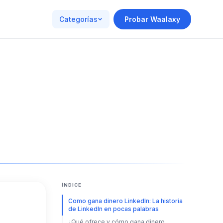
Categorías
Probar Waalaxy
ÍNDICE
Como gana dinero LinkedIn: La historia
de LinkedIn en pocas palabras
¿Qué ofrece y cómo gana dinero