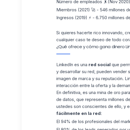
Número de empleados 🤸(Nov 2020) 
Miembros (2021) 🚀 - 546 millones de
Ingresos (2019) ⚡ - 6.750 millones d
Si quieres hacerte rico innovando, 
cualquier caso te deseo de todo cor
¿Qué ofrece y cómo gana dinero Li
LinkedIn es una
red
social
que permi
y desarrollar su red, pueden vender 
imagen de marca y su reputación. Link
interacción entre la oferta y la dema
En definitiva, es una mina de oro pa
de datos, que representa millones d
ustedes son conscientes de ello, y e
fácilmente en la red
:
El 94% de los profesionales del mark
El 80% de los leads generados por un