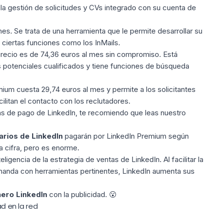
la gestión de solicitudes y CVs integrado con su cuenta de
es. Se trata de una herramienta que le permite desarrollar su
 ciertas funciones como los InMails.
 precio es de 74,36 euros al mes sin compromiso. Está
s potenciales cualificados y tiene funciones de búsqueda
mium cuesta 29,74 euros al mes y permite a los solicitantes
litan el contacto con los reclutadores.
tas de
pago de LinkedIn
, te recomiendo que leas nuestro
arios de LinkedIn
pagarán por LinkedIn Premium según
a cifra, pero es enorme.
ligencia de la estrategia de ventas de LinkedIn. Al facilitar la
emanda con herramientas pertinentes, LinkedIn aumenta sus
nero LinkedIn
con la publicidad. 😮
ad en la red