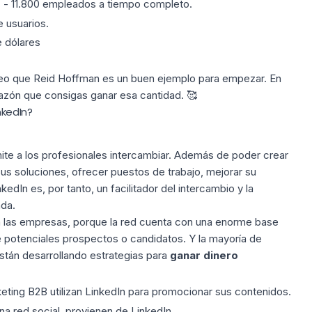
- 11.800 empleados a tiempo completo.
 usuarios.
e dólares
creo que Reid Hoffman es un buen ejemplo para empezar. En
azón que consigas ganar esa cantidad. 🥰
nkedIn?
te a los profesionales intercambiar. Además de poder crear
sus soluciones, ofrecer puestos de trabajo, mejorar su
edIn es, por tanto, un facilitador del intercambio y la
nda.
ra las empresas, porque la red cuenta con una enorme base
e potenciales prospectos o candidatos. Y la mayoría de
stán desarrollando estrategias para
ganar dinero
eting B2B utilizan LinkedIn para promocionar sus contenidos.
a red social, provienen de LinkedIn.