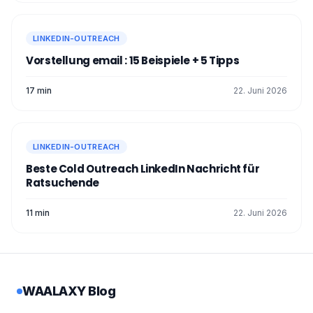
url="https://www.waalaxy.com/fr/fonctionnalite/message
linkedin" text="Tester Inbox Waalaxy 💌" ]
LINKEDIN-OUTREACH
Vorstellung email : 15 Beispiele + 5 Tipps
17 min
22. Juni 2026
LINKEDIN-OUTREACH
Beste Cold Outreach LinkedIn Nachricht für
Ratsuchende
11 min
22. Juni 2026
WAALAXY Blog