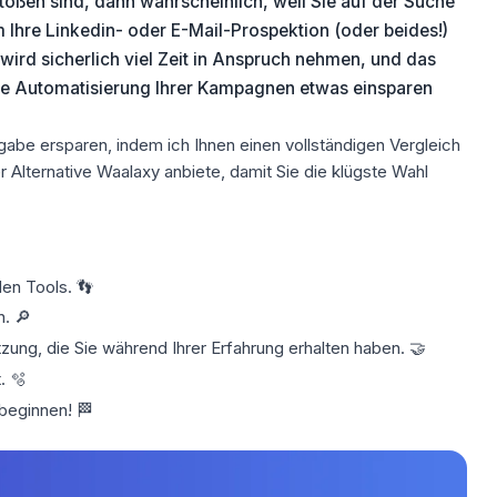
toßen sind, dann wahrscheinlich, weil Sie
auf der Suche
m Ihre Linkedin- oder E-Mail-Prospektion
(oder beides!)
 wird sicherlich viel Zeit in Anspruch nehmen, und das
ie Automatisierung Ihrer Kampagnen etwas einsparen
be ersparen, indem ich Ihnen einen vollständigen Vergleich
 Alternative Waalaxy anbiete, damit Sie die klügste Wahl
den Tools. 👣
n. 🔎
ung, die Sie während Ihrer Erfahrung erhalten haben. 🤝
. 🫧
beginnen! 🏁