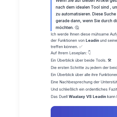
Wenn Sie auf diesen Artikel ges
nach dem idealen Tool
sind
, u
zu automatisieren
. Diese Suche
gerade dann, wenn Sie durch d
möchten. 🤔
Ich werde Ihnen diese mühsame Aufga
der Funktionen von
Leadin
und seiner
treffen können. ✅
Auf Ihrem Leseplan: 👇
Ein Überblick über beide Tools. 🛠️
Die ersten Schritte zu jedem der bei
Ein Überblick über alle ihre Funktione
Eine Nachbesprechung der Unterstütz
Und schließlich ein ordentliches Fazit
Das Duell
Waalaxy VS Leadin
kann 