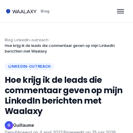
Blog
Blog
›
LinkedIn-outreach
›
Hoe krijg ik de leads die commentaar geven op mijn LinkedIn
berichten met Waalaxy
LINKEDIN-OUTREACH
Hoe krijg ik de leads die
commentaar geven op mijn
LinkedIn berichten met
Waalaxy
Guillaume
·
G
Gepubliceerd op
4 april 2022
·
Bijgewerkt op
25 juni 2026
·