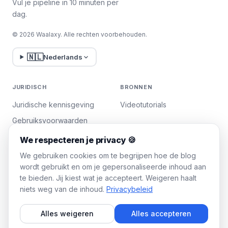
Vul je pipeline in 10 minuten per
dag.
© 2026 Waalaxy. Alle rechten voorbehouden.
🇳🇱
Nederlands
JURIDISCH
BRONNEN
Juridische kennisgeving
Videotutorials
Gebruiksvoorwaarden
Privacybeleid
We respecteren je privacy 🍪
Cookies beheren
We gebruiken cookies om te begrijpen hoe de blog
wordt gebruikt en om je gepersonaliseerde inhoud aan
te bieden. Jij kiest wat je accepteert. Weigeren haalt
WAALAXY
niets weg van de inhoud.
Privacybeleid
Prijzen
Alles weigeren
Alles accepteren
Team Plan