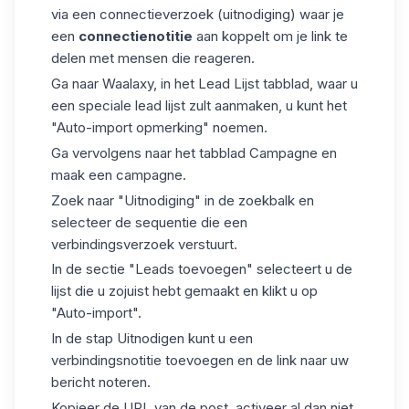
via een connectieverzoek (uitnodiging) waar je
een
connectienotitie
aan koppelt om je link te
delen met mensen die reageren.
Ga naar Waalaxy, in het
Lead
Lijst tabblad, waar u
een speciale lead lijst zult aanmaken, u kunt het
"Auto-import opmerking" noemen.
Ga vervolgens naar het tabblad Campagne en
maak een campagne.
Zoek naar "Uitnodiging" in de zoekbalk en
selecteer de sequentie die een
verbindingsverzoek verstuurt.
In de sectie "Leads toevoegen" selecteert u de
lijst die u zojuist hebt gemaakt en klikt u op
"Auto-import".
In de stap Uitnodigen kunt u een
verbindingsnotitie toevoegen en de link naar uw
bericht noteren.
Kopieer de URL van de post, activeer al dan niet