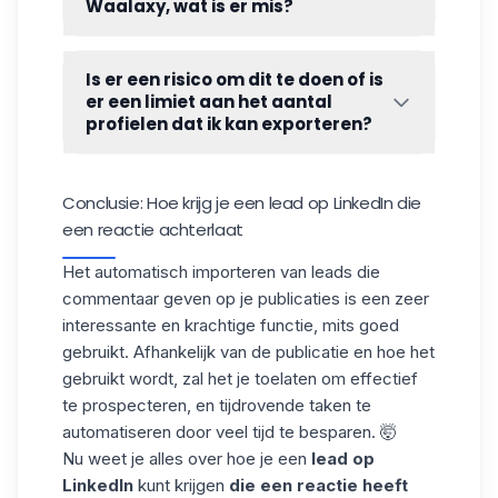
is optioneel.
Waalaxy, wat is er mis?
Waalaxy verwerkt duplicaten, dus het zal
onmogelijk zijn om mensen te importeren
Is er een risico om dit te doen of is
die al in de tool zitten.
er een limiet aan het aantal
profielen dat ik kan exporteren?
Er is op dit moment geen limiet en geen
bekend risico.
Conclusie: Hoe krijg je een lead op LinkedIn die
een reactie achterlaat
Het automatisch importeren van leads die
commentaar geven op je publicaties is een zeer
interessante en krachtige
functie
, mits goed
gebruikt. Afhankelijk van de publicatie en hoe het
gebruikt wordt, zal het je toelaten om effectief
te prospecteren, en tijdrovende taken te
automatiseren door veel tijd te besparen. 🤯
Nu weet je alles over hoe je een
lead op
LinkedIn
kunt krijgen
die een reactie heeft